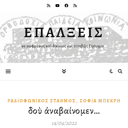
ΕΠΑΛΞΕΙΣ
Ἵνα σωφρόνως καὶ δικαίως καὶ εὐσεβῶς ζήσωμεν…
,
ΡΑΔΙΟΦΩΝΙΚῸΣ ΣΤΑΘΜΌΣ
ΣΟΦΊΑ ΜΠΕΚΡΉ
Ἰδοὺ ἀναβαίνομεν…
14/04/2022