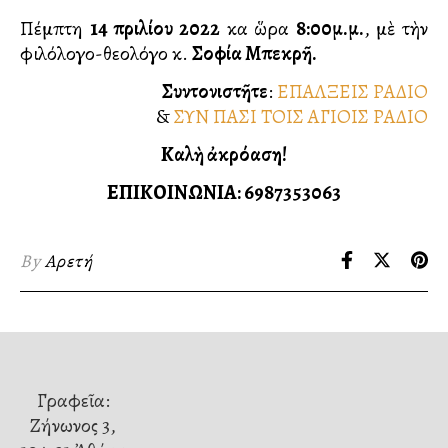
Πέμπτη
14 Ἀπριλίου 2022
καὶ ὥρα
8:00μ.μ.
, μὲ τὴν
φιλόλογο-θεολόγο κ.
Σοφία Μπεκρῆ.
Συντονιστῆτε
:
ΕΠΑΛΞΕΙΣ ΡΑΔΙΟ
&
ΣΥΝ ΠΑΣΙ ΤΟΙΣ ΑΓΙΟΙΣ ΡΑΔΙΟ
Καλὴ ἀκρόαση!
ΕΠΙΚΟΙΝΩΝΙΑ:️ 6987353063
By
Αρετή
Γραφεῖα:
Ζήνωνος 3,