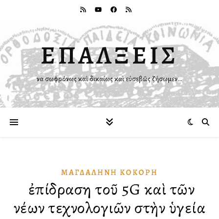
ΕΠΑΛΞΕΙΣ
Ἵνα σωφρόνως καὶ δικαίως καὶ εὐσεβῶς ζήσωμεν…
ΜΑΓΔΑΛΗΝΉ ΚΌΚΟΡΗ
Ἡ ἐπίδραση τοῦ 5G καὶ τῶν
νέων τεχνολογιῶν στὴν ὑγεία