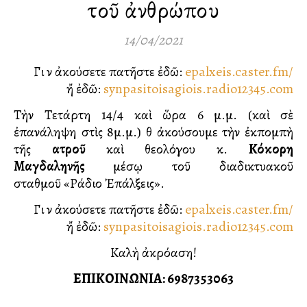
τοῦ ἀνθρώπου
14/04/2021
Γιὰ νὰ ἀκούσετε πατῆστε ἐδῶ:
epalxeis.caster.fm/
ἤ ἐδῶ:
synpasitoisagiois.radio12345.com
Τὴν Τετάρτη 14/4 καὶ ὥρα 6 μ.μ. (καὶ σὲ
ἐπανάληψη στὶς 8μ.μ.) θὰ ἀκούσουμε τὴν ἐκπομπὴ
τῆς
ἰατροῦ
καὶ θεολόγου κ.
Κόκορη
Μαγδαληνῆς
μέσῳ τοῦ διαδικτυακοῦ
σταθμοῦ «Ράδιο Ἐπάλξεις».
Γιὰ νὰ ἀκούσετε πατῆστε ἐδῶ:
epalxeis.caster.fm/
ἤ ἐδῶ:
synpasitoisagiois.radio12345.com
Καλὴ ἀκρόαση!
ΕΠΙΚΟΙΝΩΝΙΑ:️ 6987353063