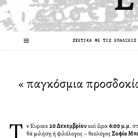
ΣΧΕΤΙΚΑ ΜΕ ΤΙΣ ΕΠΑΛΞΕΙΣ
«Ἡ παγκόσμια προσδοκί
T
ὴν Κυριακὴ
20 Δεκεμβρίου
καὶ ὥρα
6:00 μ.μ
. σ
θὰ μιλήσῃ ἡ φιλόλογος – θεολόγος
Σοφία Μπ