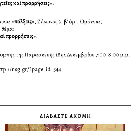
εῖες καὶ προρρήσεις
».
θουσα «
Ἐπάλξεις
», Ζήνωνος 3, β’ ὄρ., Ὁμόνοια,
 θέμα:
αὶ προρρήσεις
».
κπομπης της Παρασκευῆς 18ης Δεκεμβρίου 7:00-8:00 μ.μ.
tp://nsg.gr/?page_id=344.
ΔΙΑΒΑΣΤΕ ΑΚΟΜΗ