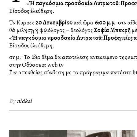
«
Ἡ παγκόσμια προσδοκία Λυτρωτοῦ: Προφητ
Εἴσοδος ἐλεύθερη.
Tὴν Κυριακὴ
20 Δεκεμβρίου
καὶ ὥρα
6:00 μ.μ
. στὴν αἴ
θὰ μιλήσῃ ἡ φιλόλογος – θεολόγος
Σοφία Μπεκρῆ
μὲ
«
Ἡ παγκόσμια προσδοκία Λυτρωτοῦ: Προφητεῖες κ
Εἴσοδος ἐλεύθερη.
σημ.: Το ίδιο θέμα θα αποτελέσῃ αντικείμενο της ε
στην Οδύσσεια web tv
Για απευθείας σύνδεση με το πρόγραμμα πατήστε ht
By
nidkal