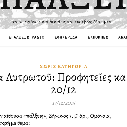
Ἵνα σωφρόνως καὶ δικαίως καὶ εὐσεβῶς ζήσωμεν…
ΕΠΑΛΞΕΙΣ ΡΑΔΙΟ
ΕΦΗΜΕΡΙΔΑ
ΕΚΠΟΜΠΕΣ
ΑΝΑ
ΧΩΡΊΣ ΚΑΤΗΓΟΡΊΑ
α Λυτρωτοῦ: Προφητεῖες κα
20/12
17/12/2015
τὴν αἴθουσα «
Ἐπάλξεις
», Ζήνωνος 3, β’ ὄρ., Ὁμόνοια,
εκρῆ
μὲ θέμα: