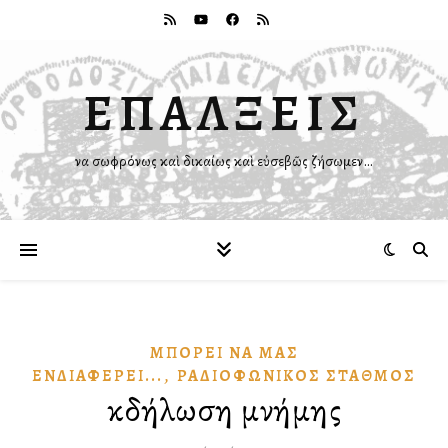
ΕΠΑΛΞΕΙΣ
Ἵνα σωφρόνως καὶ δικαίως καὶ εὐσεβῶς ζήσωμεν…
ΜΠΟΡΕΙ͂ ΝᾺ ΜΑ͂Σ
,
ἘΝΔΙΑΦΈΡΕΙ...
ΡΑΔΙΟΦΩΝΙΚῸΣ ΣΤΑΘΜΌΣ
Ἐκδήλωση μνήμης