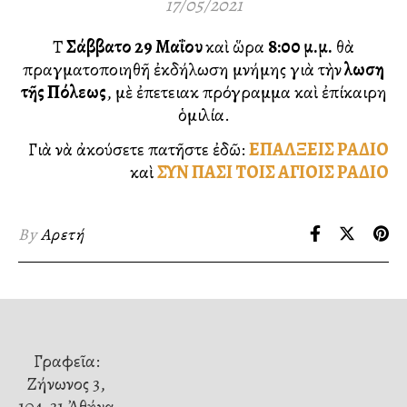
17/05/2021
Τὸ
Σάββατο 29 Μαΐου
καὶ ὥρα
8:00 μ.μ.
θὰ
πραγματοποιηθῆ ἐκδήλωση μνήμης γιὰ τὴν
Ἅλωση
τῆς Πόλεως
, μὲ ἐπετειακὸ πρόγραμμα καὶ ἐπίκαιρη
ὁμιλία.
Γιὰ νὰ ἀκούσετε πατῆστε ἐδῶ:
ΕΠΑΛΞΕΙΣ ΡΑΔΙΟ
καὶ
ΣΥΝ ΠΑΣΙ ΤΟΙΣ ΑΓΙΟΙΣ ΡΑΔΙΟ
By
Αρετή
Γραφεῖα:
Ζήνωνος 3,
104-31 Ἀθήνα