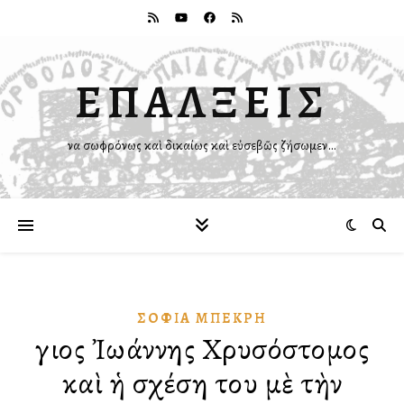
ΕΠΑΛΞΕΙΣ
Ἵνα σωφρόνως καὶ δικαίως καὶ εὐσεβῶς ζήσωμεν…
ΣΟΦΊΑ ΜΠΕΚΡΉ
Ἅγιος Ἰωάννης Χρυσόστομος
καὶ ἡ σχέση του μὲ τὴν