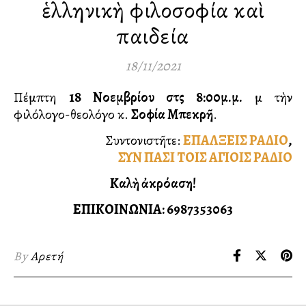
ἑλληνικὴ φιλοσοφία καὶ
παιδεία
18/11/2021
Πέμπτη
18 Νοεμβρίου στὶς 8:00μ.μ.
μὲ τὴν
φιλόλογο-θεολόγο κ.
Σοφία Μπεκρῆ
.
Συντονιστῆτε:
ΕΠΑΛΞΕΙΣ ΡΑΔΙΟ
,
ΣΥΝ ΠΑΣΙ ΤΟΙΣ ΑΓΙΟΙΣ ΡΑΔΙΟ
Καλὴ ἀκρόαση!
ΕΠΙΚΟΙΝΩΝΙΑ: 6987353063
By
Αρετή