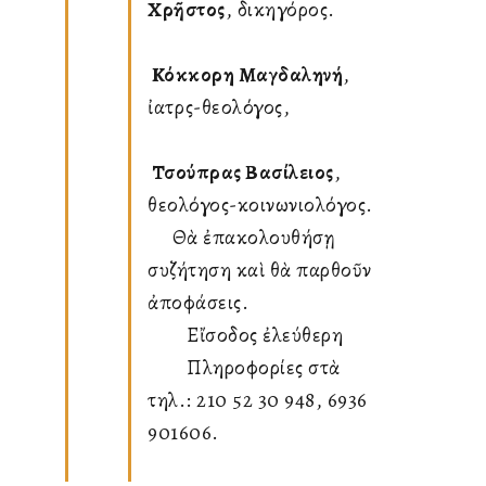
Χρῆστος
, δικηγόρος.
Κόκκορη Μαγδαληνή
,
ἰατρὸς-θεολόγος,
Τσούπρας Βασίλειος
,
θεολόγος-κοινωνιολόγος.
Θὰ ἐπακολουθήσῃ
συζήτηση καὶ θὰ παρθοῦν
ἀποφάσεις.
Εἴσοδος ἐλεύθερη
Πληροφορίες στὰ
τηλ.: 210 52 30 948, 6936
901606.