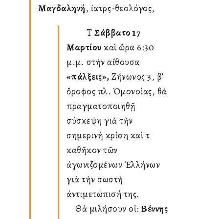
Μαγδαληνή
, ἰατρὸς-θεολόγος,
Τὸ
Σάββατο 17
Μαρτίου
καὶ ὥρα 6:30
μ.μ. στὴν αἴθουσα
«Ἐπάλξεις»,
Ζήνωνος 3, β’
ὄροφος πλ. Ὁμονοίας, θὰ
πραγματοποιηθῇ
σύσκεψη γιὰ τὴν
σημερινὴ κρίση καὶ τὸ
καθῆκον τῶν
ἀγωνιζομένων Ἑλλήνων
γιὰ τὴν σωστὴ
ἀντιμετώπισή της.
Θὰ μιλήσουν οἱ:
Βέννης