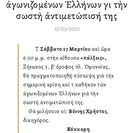
ἀγωνιζομένων Ἑλλήνων γιὰ τὴν
σωστὴ ἀντιμετώπισή της
15/03/2012
Τὸ
Σάββατο 17 Μαρτίου
καὶ ὥρα
6:30 μ.μ. στὴν αἴθουσα
«Ἐπάλξεις»,
Ζήνωνος 3, β’ ὄροφος πλ. Ὁμονοίας,
θὰ πραγματοποιηθῇ σύσκεψη γιὰ τὴν
σημερινὴ κρίση καὶ τὸ καθῆκον τῶν
ἀγωνιζομένων Ἑλλήνων γιὰ τὴν
σωστὴ ἀντιμετώπισή της.
Θὰ μιλήσουν οἱ:
Βέννης Χρῆστος
,
δικηγόρος.
Κόκκορη