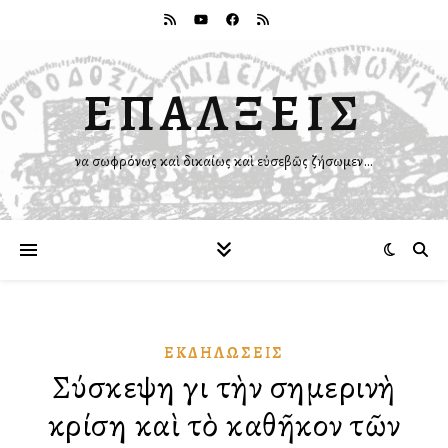
ΕΠΑΛΞΕΙΣ
Ἵνα σωφρόνως καὶ δικαίως καὶ εὐσεβῶς ζήσωμεν…
ἘΚΔΗΛΏΣΕΙΣ
Σύσκεψη γιὰ τὴν σημερινὴ
κρίση καὶ τὸ καθῆκον τῶν