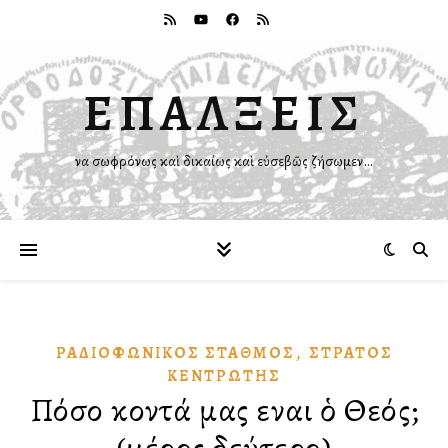
ΕΠΑΛΞΕΙΣ
Ἵνα σωφρόνως καὶ δικαίως καὶ εὐσεβῶς ζήσωμεν…
,
ΡΑΔΙΟΦΩΝΙΚῸΣ ΣΤΑΘΜΌΣ
ΣΤΡΆΤΟΣ
ΚΕΝΤΡΩΤΉΣ
Πόσο κοντά μας εἶναι ὁ Θεός;
(μέρος δεύτερο)