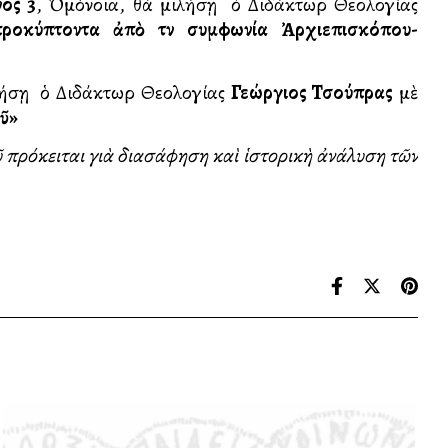
ος 3
, Ὁμόνοια, θὰ μιλήσῃ ὁ Διδάκτωρ Θεολογίας
προκύπτοντα ἀπὸ τὴν συμφωνία Ἀρχιεπισκόπου-
λήσῃ ὁ Διδάκτωρ Θεολογίας
Γεώργιος Τσούπρας
μὲ
οῦ»
 πρόκειται γιὰ διασάφηση καὶ ἱστορικὴ ἀνάλυση τῶν