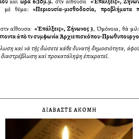
ρίου
καὶ
ὥρα 6:30μ.μ.
στὴν αἴθουσα
«Ἐπάλξεις», Ζήνων
ς
μὲ θέμα:
«Περιουσία-μισθοδοσία, προβλήματα 
στὴν αἴθουσα
«Ἐπάλξεις», Ζήνωνος 3
, Ὁμόνοια, θὰ μι
πτοντα ἀπὸ τὴν συμφωνία Ἀρχιεπισκόπου-Πρωθυπουργ
ωση καὶ νὰ τῆς δώσετε κάθε δυνατὴ δημοσιότητα, ἀφοῦ
η διαστρέβλωση καὶ προκατάληψη ἐπικρατεῖ.
ΔΙΑΒΑΣΤΕ ΑΚΟΜΗ