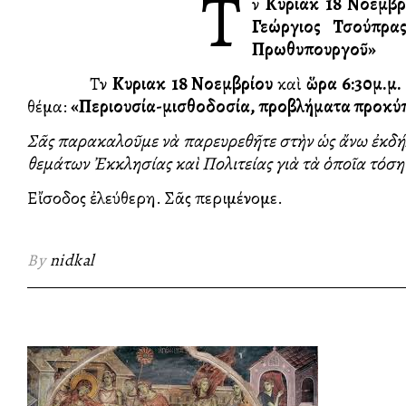
Τ
ὴν
Κυριακὴ
18 Νοεμβ
Γεώργιος Τσούπρα
Πρωθυπουργοῦ»
Τὴν
Κυριακὴ
18 Νοεμβρίου
καὶ
ὥρα 6:30μ.μ.
θέμα:
«Περιουσία-μισθοδοσία, προβλήματα προκύ
Σᾶς παρακαλοῦμε νὰ παρευρεθῆτε στὴν ὡς ἄνω ἐκδήλ
θεμάτων Ἐκκλησίας καὶ Πολιτείας γιὰ τὰ ὁποῖα τόσ
Εἴσοδος ἐλεύθερη. Σᾶς περιμένομε.
By
nidkal