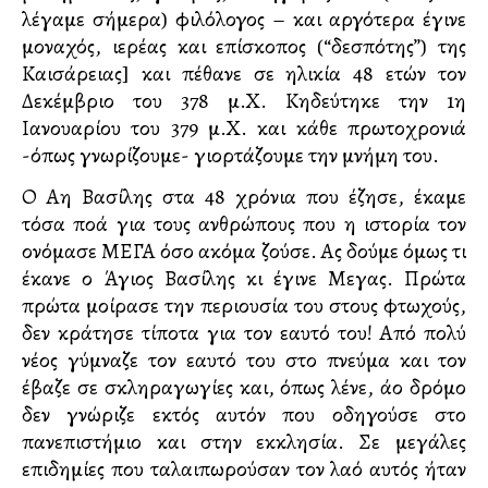
λέγαμε σήμερα) φιλόλογος – και αργότερα έγινε
μοναχός, ιερέας και επίσκοπος (“δεσπότης”) της
Καισάρειας] και πέθανε σε ηλικία 48 ετών τον
Δεκέμβριο του 378 μ.Χ. Κηδεύτηκε την 1η
Ιανουαρίου του 379 μ.Χ. και κάθε πρωτοχρονιά
-όπως γνωρίζουμε- γιορτάζουμε την μνήμη του.
Ο Αη Βασίλης στα 48 χρόνια που έζησε, έκαμε
τόσα πολλά για τους ανθρώπους που η ιστορία τον
ονόμασε ΜΕΓΑ όσο ακόμα ζούσε. Ας δούμε όμως τι
έκανε ο Άγιος Βασίλης κι έγινε Μεγας. Πρώτα
πρώτα μοίρασε την περιουσία του στους φτωχούς,
δεν κράτησε τίποτα για τον εαυτό του! Από πολύ
νέος γύμναζε τον εαυτό του στο πνεύμα και τον
έβαζε σε σκληραγωγίες και, όπως λένε, άλλο δρόμο
δεν γνώριζε εκτός αυτόν που οδηγούσε στο
πανεπιστήμιο και στην εκκλησία. Σε μεγάλες
επιδημίες που ταλαιπωρούσαν τον λαό αυτός ήταν