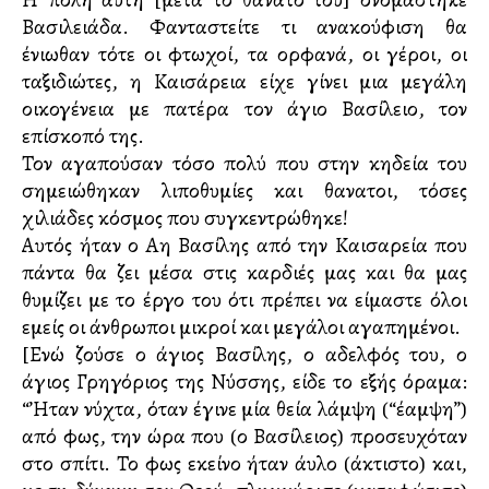
Βασιλειάδα. Φανταστείτε τι ανακούφιση θα
ένιωθαν τότε οι φτωχοί, τα ορφανά, οι γέροι, οι
ταξιδιώτες, η Καισάρεια είχε γίνει μια μεγάλη
οικογένεια με πατέρα τον άγιο Βασίλειο, τον
επίσκοπό της.
Τον αγαπούσαν τόσο πολύ που στην κηδεία του
σημειώθηκαν λιποθυμίες και θανατοι, τόσες
χιλιάδες κόσμος που συγκεντρώθηκε!
Αυτός ήταν ο Αη Βασίλης από την Καισαρεία που
πάντα θα ζει μέσα στις καρδιές μας και θα μας
θυμίζει με το έργο του ότι πρέπει να είμαστε όλοι
εμείς οι άνθρωποι μικροί και μεγάλοι αγαπημένοι.
[Ενώ ζούσε ο άγιος Βασίλης, ο αδελφός του, ο
άγιος Γρηγόριος της Νύσσης, είδε το εξής όραμα:
“’Ηταν νύχτα, όταν έγινε μία θεία λάμψη (“έλλαμψη”)
από φως, την ώρα που (ο Βασίλειος) προσευχόταν
στο σπίτι. Το φως εκείνο ήταν άυλο (άκτιστο) και,