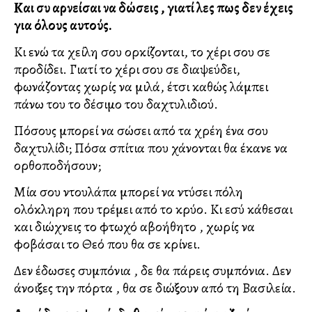
Και συ αρνείσαι να δώσεις , γιατί λες πως δεν έχεις
για όλους αυτούς.
Κι ενώ τα χείλη σου ορκίζονται, το χέρι σου σε
προδίδει. Γιατί το χέρι σου σε διαψεύδει,
φωνάζοντας χωρίς να μιλά, έτσι καθώς λάμπει
πάνω του το δέσιμο του δαχτυλιδιού.
Πόσους μπορεί να σώσει από τα χρέη ένα σου
δαχτυλίδι; Πόσα σπίτια που χάνονται θα έκανε να
ορθοποδήσουν;
Μία σου ντουλάπα μπορεί να ντύσει πόλη
ολόκληρη που τρέμει από το κρύο. Κι εσύ κάθεσαι
και διώχνεις το φτωχό αβοήθητο , χωρίς να
φοβάσαι το Θεό που θα σε κρίνει.
Δεν έδωσες συμπόνια , δε θα πάρεις συμπόνια. Δεν
άνοιξες την πόρτα , θα σε διώξουν από τη Βασιλεία.