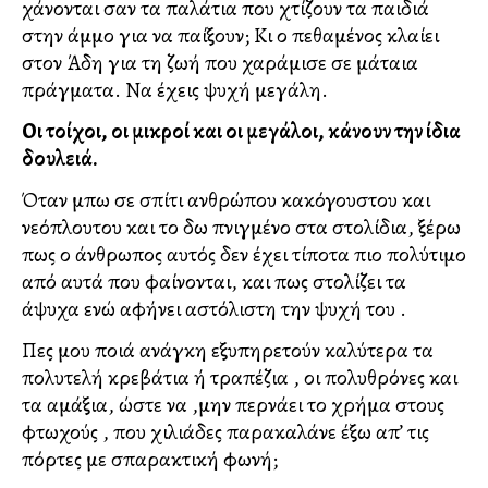
χάνονται σαν τα παλάτια που χτίζουν τα παιδιά
στην άμμο για να παίξουν; Κι ο πεθαμένος κλαίει
στον Άδη για τη ζωή που χαράμισε σε μάταια
πράγματα. Να έχεις ψυχή μεγάλη.
Οι τοίχοι, οι μικροί και οι μεγάλοι, κάνουν την ίδια
δουλειά.
Όταν μπω σε σπίτι ανθρώπου κακόγουστου και
νεόπλουτου και το δω πνιγμένο στα στολίδια, ξέρω
πως ο άνθρωπος αυτός δεν έχει τίποτα πιο πολύτιμο
από αυτά που φαίνονται, και πως στολίζει τα
άψυχα ενώ αφήνει αστόλιστη την ψυχή του .
Πες μου ποιά ανάγκη εξυπηρετούν καλύτερα τα
πολυτελή κρεβάτια ή τραπέζια , οι πολυθρόνες και
τα αμάξια, ώστε να ,μην περνάει το χρήμα στους
φτωχούς , που χιλιάδες παρακαλάνε έξω απ’ τις
πόρτες με σπαρακτική φωνή;