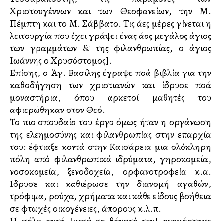
Χριστουγέννων και των Θεοφανείων, την Μ.
Πέμπτη και το Μ. Σάββατο. Τις άλλες μέρες γίνεται η
λειτουργία που έχει γράψει ένας άλλος μεγάλος άγιος
των γραμμάτων & της φιλανθρωπίας, ο άγιος
Ιωάννης ο Χρυσόστομος].
Επίσης, ο Άγ. Βασίλης έγραψε πολλά βιβλία για την
καθοδήγηση των χριστιανών και ίδρυσε πολλά
μοναστήρια, όπου αρκετοί μαθητές του
αφιερώθηκαν στον Θεό.
Το πιο σπουδαίο του έργο όμως ήταν η οργάνωση
της ελεημοσύνης και φιλανθρωπίας στην επαρχία
του: έφτιαξε κοντά στην Καισάρεια μια ολόκληρη
πόλη από φιλανθρωπικά ιδρύματα, γηροκομεία,
νοσοκομεία, ξενοδοχεία, ορφανοτροφεία κ.α.
Ιδρυσε και καθιέρωσε την διανομή αγαθών,
τρόφιμα, ρούχα, χρήματα και κάθε είδους βοήθεια
σε φτωχές οικογένειες, άπορους κ.λ.π.
Η πόλη αυτή [μετά το θάνατό του] ονομάστηκε