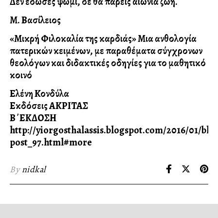
Δεν έδωσες ψωμί, δε θα πάρεις αιώνια ζωή.
Μ. Βασίλειος
«Μικρή Φιλοκαλία της καρδιάς»
Μια ανθολογία
πατερικών κειμένων, με παραθέματα σύγχρονων
θεολόγων και διδακτικές οδηγίες για το μαθητικό
κοινό
Ελένη Κονδύλα
Εκδόσεις ΑΚΡΙΤΑΣ
Β΄ΕΚΔΟΣΗ
http://yiorgosthalassis.blogspot.com/2016/01/blo
post_97.html#more
By
nidkal