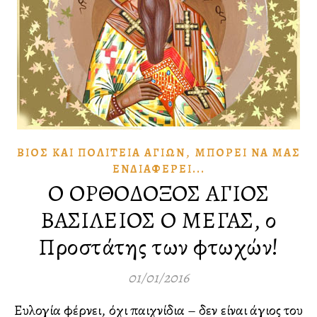
,
ΒΊΟΣ ΚΑῚ ΠΟΛΙΤΕΊΑ ἉΓΊΩΝ
ΜΠΟΡΕΙ͂ ΝᾺ ΜΑ͂Σ
ἘΝΔΙΑΦΈΡΕΙ...
Ο ΟΡΘΟΔΟΞΟΣ ΑΓΙΟΣ
ΒΑΣΙΛΕΙΟΣ Ο ΜΕΓΑΣ, ο
Προστάτης των φτωχών!
01/01/2016
Ευλογία φέρνει, όχι παιχνίδια – δεν είναι άγιος του