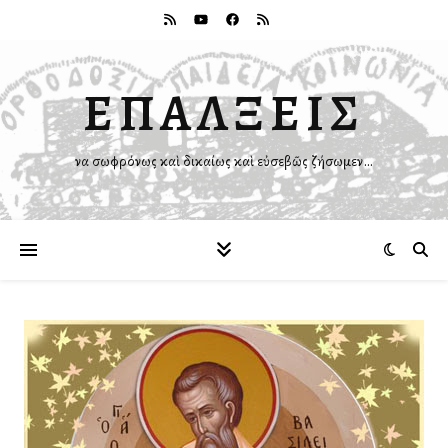
ΕΠΑΛΞΕΙΣ
Ἵνα σωφρόνως καὶ δικαίως καὶ εὐσεβῶς ζήσωμεν…