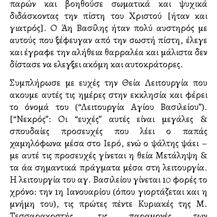
παρών και βοηθούσε σωματικά και ψυχικά
διδάσκοντας την πίστη του Χριστού [ήταν και
γιατρός]. Ο Άη Βασίλης ήταν πολύ αυστηρός με
αυτούς που ξέφευγαν από την σωστή πίστη, έλεγε
και έγραφε την αλήθεια θαρραλέα και μάλιστα δεν
δίστασε να ελεγξει ακόμη και αυτοκράτορες.
Συμπλήρωσε με ευχές την Θεία Λειτουργία που
ακουμε αυτές τις ημέρες στην εκκλησία και φέρει
το όνομά του (“Λειτουργία Αγίου Βασιλείου”).
[“Νεκρός”: Οι “ευχές” αυτές είναι μεγάλες &
σπουδαίες προσευχές που λέει ο παπάς
χαμηλόφωνα μέσα στο Ιερό, ενώ ο ψάλτης ψάλλει –
με αυτέ τις προσευχές γίνεται η θεία Μετάληψη &
τα άλλα σημαντικά πράγματα μέσα στη λειτουργία.
Η λειτουργία του αγ. Βασιλείου γίνεται 10 φορές το
χρόνο: την 1η Ιανουαρίου (όπου γιορτάζεται και η
μνήμη του), τις πρώτες πέντε Κυριακές της Μ.
Τεσσαρακοστής, τις παραμονές των