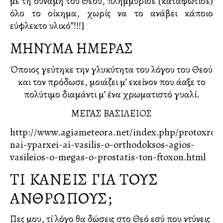
με τη δύναμη του Θεού, πλημμύρισε (καταφώτισε)
όλο το οίκημα, χωρίς να το ανάβει κάποιο
εύφλεκτο υλικό”!!!]
ΜΗΝΥΜΑ ΗΜΕΡΑΣ
Όποιος γεύτηκε την γλυκύτητα του λόγου του Θεού
και τον πρόδωσε, μοιάζει μ’ εκείνον που άλλαξε το
πολύτιμο διαμάντι μ’ ένα χρωματιστό γυαλί.
ΜΕΓΑΣ ΒΑΣΙΛΕΙΟΣ
http://www.agiameteora.net/index.php/protoxron
nai-yparxei-ai-vasilis-o-orthodoksos-agios-
vasileios-o-megas-o-prostatis-ton-ftoxon.html
ΤΙ ΚΑΝΕΙΣ ΓΙΑ ΤΟΥΣ
ΑΝΘΡΩΠΟΥΣ;
Πες μου, τί λόγο θα δώσεις στο Θεό εσύ που ντύνεις