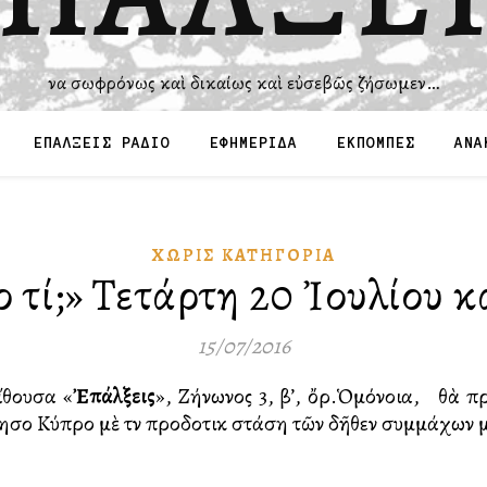
Ἵνα σωφρόνως καὶ δικαίως καὶ εὐσεβῶς ζήσωμεν…
ΕΠΑΛΞΕΙΣ ΡΑΔΙΟ
ΕΦΗΜΕΡΙΔΑ
ΕΚΠΟΜΠΕΣ
ΑΝΑ
ΧΩΡΊΣ ΚΑΤΗΓΟΡΊΑ
 τί;» Τετάρτη 20 Ἰουλίου κ
15/07/2016
ἴθουσα «
Ἐπάλξεις
», Ζήνωνος 3, β’, ὄρ.Ὁμόνοια, θὰ 
νησο Κύπρο μὲ τὴν προδοτικὴ στάση τῶν δῆθεν συμμάχων 