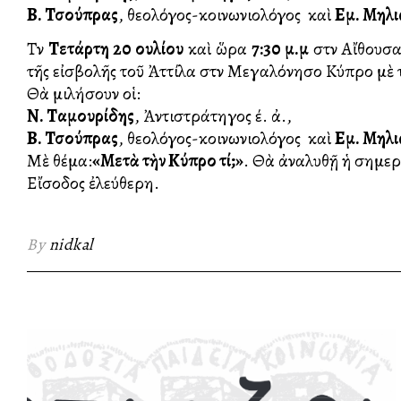
Β. Τσούπρας
, θεολόγος-κοινωνιολόγος καὶ
Εμ. Μηλ
Τὴν
Τετάρτη 20 Ἰουλίου
καὶ ὥρα
7:30 μ.μ
στὴν Αἴθουσα
τῆς εἰσβολῆς τοῦ Ἀττίλα στὴν Μεγαλόνησο Κύπρο μὲ 
Θὰ μιλήσουν οἱ:
Ν. Ταμουρίδης
, Ἀντιστράτηγος έ. ἀ.,
Β. Τσούπρας
, θεολόγος-κοινωνιολόγος καὶ
Εμ. Μηλ
Μὲ θέμα:
«Μετὰ τὴν Κύπρο τί;»
. Θὰ ἀναλυθῇ ἡ σημερι
Εἴσοδος ἐλεύθερη.
By
nidkal