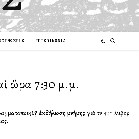
ΚΟΙΝΩΣΕΙΣ
ΕΠΙΚΟΙΝΩΝΙΑ
αὶ ὥρα 7:30 μ.μ.
α
πραγματοποιηθῇ
ἐκδήλωση μνήμης
γιὰ τὴν 42
θλιβερὴ
μας.