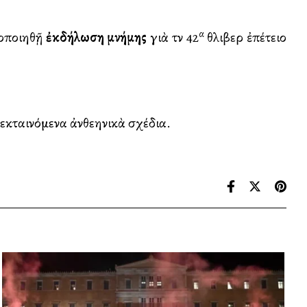
α
τοποιηθῇ
ἐκδήλωση μνήμης
γιὰ τὴν 42
θλιβερὴ ἐπέτειο
εκταινόμενα ἀνθελληνικὰ σχέδια.