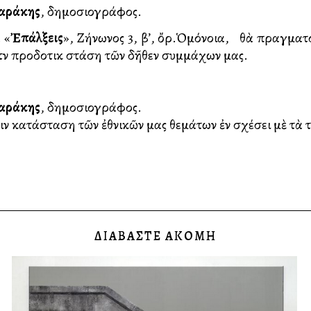
ιαράκης
, δημοσιογράφος.
 «
Ἐπάλξεις
», Ζήνωνος 3, β’, ὄρ.Ὁμόνοια, θὰ πραγμα
τὴν προδοτικὴ στάση τῶν δῆθεν συμμάχων μας.
ιαράκης
, δημοσιογράφος.
νὴ κατάσταση τῶν ἐθνικῶν μας θεμάτων ἐν σχέσει μὲ τὰ τ
ΔΙΑΒΑΣΤΕ ΑΚΟΜΗ