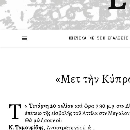
ΣΧΕΤΙΚΑ ΜΕ ΤΙΣ ΕΠΑΛΞΕΙΣ
«Μετὰ τὴν Κύπρο
Τ
ὴν
Τετάρτη 20 Ἰουλίου
καὶ ὥρα
7:30 μ.μ
στὴν Α
ἐπέτειο τῆς εἰσβολῆς τοῦ Ἀττίλα στὴν Μεγαλό
Θὰ μιλήσουν οἱ:
Ν. Ταμουρίδης
, Ἀντιστράτηγος έ. ἀ.,