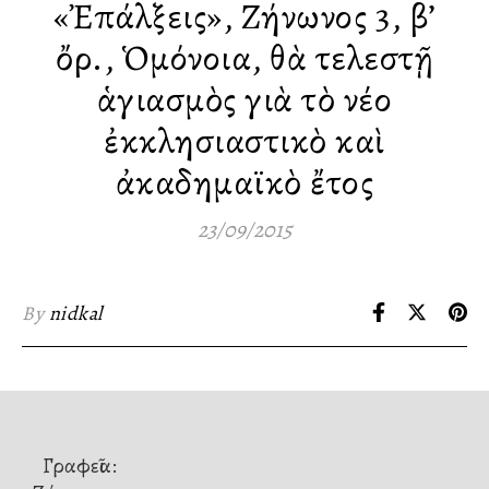
«Ἐπάλξεις», Ζήνωνος 3, β’
ὄρ., Ὁμόνοια, θὰ τελεστῇ
ἁγιασμὸς γιὰ τὸ νέο
ἐκκλησιαστικὸ καὶ
ἀκαδημαϊκὸ ἔτος
23/09/2015
By
nidkal
Γραφεῖα: