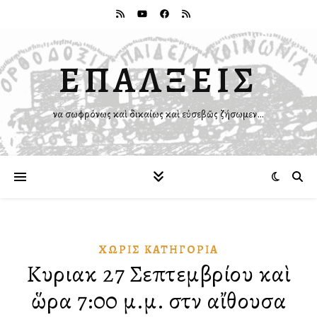
ΕΠΑΛΞΕΙΣ
Ἵνα σωφρόνως καὶ δικαίως καὶ εὐσεβῶς ζήσωμεν…
ΧΩΡΊΣ ΚΑΤΗΓΟΡΊΑ
Κυριακὴ 27 Σεπτεμβρίου καὶ
ὥρα 7:00 μ.μ. στὴν αἴθουσα