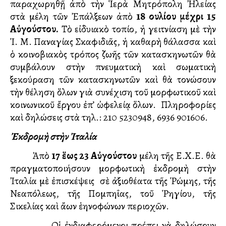
παραχωρηθῇ ἀπὸ τὴν Ἱερὰ Μητρόπολη Ἠλείας
στὰ μέλη τῶν Ἐπάλξεων ἀπὸ
18 Ἰουλίου μέχρι 15
Αὐγούστου.
Τὸ εἰδυλλιακὸ τοπίο, ἡ γειτνίαση μὲ τὴν
Ἱ. Μ. Παναγίας Σκαφιδιᾶς, ἡ καθαρὴ θάλασσα καὶ
ὁ κοινοβιακὸς τρόπος ζωῆς τῶν κατασκηνωτῶν θὰ
συμβάλουν στὴν πνευματικὴ καὶ σωματικὴ
ξεκούραση τῶν κατασκηνωτῶν καὶ θὰ τονώσουν
τὴν θέληση ὅλων γιὰ συνέχιση τοῦ μορφωτικοῦ καὶ
κοινωνικοῦ ἔργου ἐπ’ ὠφελείᾳ ὅλων. Πληροφορίες
καὶ δηλώσεις στὰ τηλ.: 210 5230948, 6936 901606.
Ἐκδρομὴ στὴν Ἰταλία
Ἀπὸ
17 ἕως 23
Αὐγούστου
μέλη τῆς Ε.Χ.Ε. θὰ
πραγματοποιήσουν μορφωτικὴ ἐκδρομὴ στὴν
Ἰταλία μὲ ἐπισκέψεις σὲ ἀξιοθέατα τῆς Ῥώμης, τῆς
Νεαπόλεως, τῆς Πομπηΐας, τοῦ Ῥηγίου, τῆς
Σικελίας καὶ ἄλλων ἑλληνοφώνων περιοχῶν.
Οἱ ἐνδιαφερόμενοι πρέπει νὰ δηλώσουν