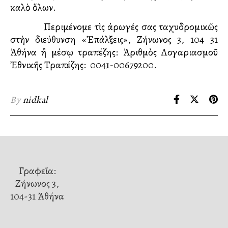
καλὸ ὅλων.
Περιμένομε τὶς ἀρωγές σας ταχυδρομικῶς
στὴν διεύθυνση «Ἐπάλξεις», Ζήνωνος 3, 104 31
Ἀθήνα ἢ μέσῳ τραπέζης: Ἀριθμὸς Λογαριασμοῦ
Ἐθνικῆς Τραπέζης: 0041-00679200.
By
nidkal
Γραφεῖα:
Ζήνωνος 3,
104-31 Ἀθήνα