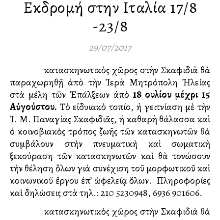
Εκδρομή στην Ιταλία 17/8
-23/8
29/07/2017
Ὁ κατασκηνωτικὸς χῶρος στὴν Σκαφιδιὰ θὰ
παραχωρηθῇ ἀπὸ τὴν Ἱερὰ Μητρόπολη Ἠλείας
στὰ μέλη τῶν Ἐπάλξεων ἀπὸ
18 Ἰουλίου μέχρι 15
Αὐγούστου.
Τὸ εἰδυλλιακὸ τοπίο, ἡ γειτνίαση μὲ τὴν
Ἱ. Μ. Παναγίας Σκαφιδιᾶς, ἡ καθαρὴ θάλασσα καὶ
ὁ κοινοβιακὸς τρόπος ζωῆς τῶν κατασκηνωτῶν θὰ
συμβάλουν στὴν πνευματικὴ καὶ σωματικὴ
ξεκούραση τῶν κατασκηνωτῶν καὶ θὰ τονώσουν
τὴν θέληση ὅλων γιὰ συνέχιση τοῦ μορφωτικοῦ καὶ
κοινωνικοῦ ἔργου ἐπ’ ὠφελείᾳ ὅλων. Πληροφορίες
καὶ δηλώσεις στὰ τηλ.: 210 5230948, 6936 901606.
Ὁ κατασκηνωτικὸς χῶρος στὴν Σκαφιδιὰ θὰ