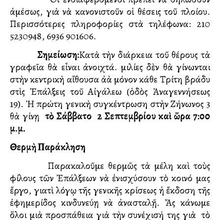
ἀμέσως, γιὰ νὰ κανονιστοῦν οἱ θέσεις τοῦ πλοίου.
Περισσότερες πληροφορίες στὰ τηλέφωνα: 210
5230948, 6936 901606.
Σημείωση:
Κατὰ τὴν διάρκεια τοῦ θέρους τὰ
γραφεῖα θὰ εἶναι ἀνοιχτά. Ὁμιλίες δὲν θὰ γίνωνται
στὴν κεντρικὴ αἴθουσα ἀλλὰ μόνον κάθε Τρίτη βράδυ
στὶς Ἐπάλξεις τοῦ Αἰγάλεω (ὁδὸς Ἀναγεννήσεως
19). Ἡ πρώτη γενικὴ συγκέντρωση στὴν Ζήνωνος 3
θὰ γίνῃ
τὸ Σάββατο 2 Σεπτεμβρίου καὶ ὥρα 7:00
μ.μ.
Θερμὴ Παράκληση
Παρακαλοῦμε θερμῶς τὰ μέλη καὶ τοὺς
φίλους τῶν Ἐπάλξεων νὰ ἐνισχύσουν τὸ κοινό μας
ἔργο, γιατὶ λόγῳ τῆς γενικῆς κρίσεως ἡ ἔκδοση τῆς
ἐφημερίδος κινδυνεύῃ νὰ ἀνασταλῇ. Ἄς κάνωμε
ὅλοι μιὰ προσπάθεια γιὰ τὴν συνέχισή της γιὰ τὸ