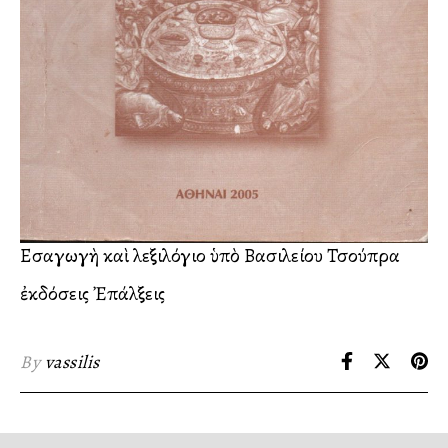
Εἰσαγωγὴ καὶ λεξιλόγιο ὑπὸ Βασιλείου Τσούπρα
ἐκδόσεις Ἐπάλξεις
By
vassilis