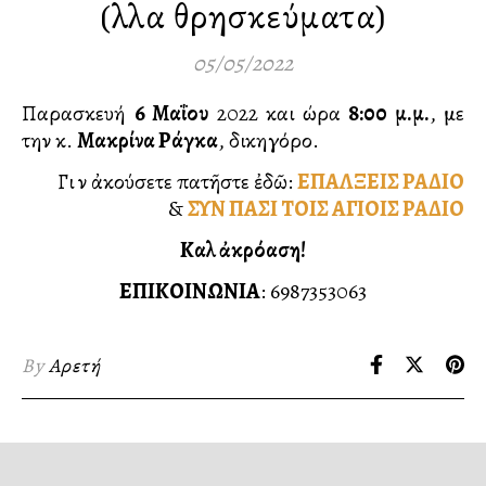
(ἄλλα θρησκεύματα)
05/05/2022
Παρασκευή
6 Μαΐου
2022 και ώρα
8:00 μ.μ.
, με
την κ.
Μακρίνα Ράγκα
, δικηγόρο.
Γιὰ νὰ ἀκούσετε πατῆστε ἐδῶ:
ΕΠΑΛΞΕΙΣ ΡΑΔΙΟ
&
ΣΥΝ ΠΑΣΙ ΤΟΙΣ ΑΓΙΟΙΣ ΡΑΔΙΟ
Καλὴ ἀκρόαση!
ΕΠΙΚΟΙΝΩΝΙΑ
: 6987353063
By
Αρετή