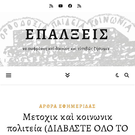
ΕΠΑΛΞΕΙΣ
Ἵνα σωφρόνως καὶ δικαίως καὶ εὐσεβῶς ζήσωμεν…
ἌΡΘΡΑ ἘΦΗΜΕΡΊΔΑΣ
Μετοχικὴ καὶ κοινωνικὴ
πολιτεία (ΔΙΑΒΑΣΤΕ ΟΛΟ ΤΟ