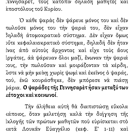
Γεννησαρέτ, τοὺς κατόπιν δηλαδὴ μαθητὲς καὶ
ἀποστόλους τοῦ Κυρίου.
Ὁ κάθε ψαρὰς δὲν ψάρευε μόνος του καὶ δὲν
πωλοῦσε μόνος του τὴν ψαριά του, δὲν εἶχαν
δηλαδὴ ἀτομοκρατικὸ σύστημα. Δὲν εἶχαν ὅμως
οὔτε κεφαλαιοκρατικὸ σύστημα, δηλαδή δὲν ἦταν
ἕνας ἀπὸ αὐτοὺς ἄρχοντας καὶ εἶχε τοὺς ἄλλους
ἐργάτες, ἀλλὰ ψάρευαν ὅλοι μαζί, ἕνωναν τὴν ψαριά
τους, τὴν πωλοῦσαν καὶ μοιράζονταν τὰ κέρδη,
ὥστε νὰ μὴν μείνῃ χωρὶς ψωμὶ καὶ ἐκεῖνος ὁ ψαράς,
πού, ἐνῶ κουράσθηκε, δὲν μπόρεσε νὰ πιάσῃ
ψάρια.
Οἱ ψαράδες τῆς Γεννησαρὲτ ἦσαν μεταξύ των
μέτοχοι καὶ κοινωνοί
.
Τὴν ἀλήθεια αὐτὴ θὰ διαπιστώσῃ εὔκολα
κάποιος, ὅταν μελετήσῃ καλὰ τὴν διήγηση τῆς
ἐκλογῆς τῶν πρώτων μαθητῶν ποὺ εὑρίσκεται στὸ
κατὰ Λουκᾶν Εὐαγγέλιο (κεφ. Ε’ 1-11) καὶ