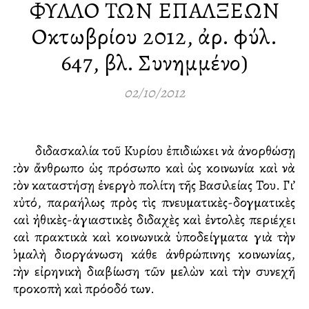
ΦΥΛΛΟ ΤΩΝ ΕΠΑΛΞΕΩΝ
Οκτωβρίου 2012, ἀρ. φύλ.
647, βλ. Συνημμένο)
02/10/2012
Ἡ διδασκαλία τοῦ Κυρίου ἐπιδιώκει νὰ ἀνορθώσῃ
τὸν ἄνθρωπο ὡς πρόσωπο καὶ ὡς κοινωνία καὶ νὰ
τὸν καταστήσῃ ἐνεργὸ πολίτη τῆς Βασιλείας Του. Γι’
αὐτό, παραλλήλως πρὸς τὶς πνευματικὲς-δογματικὲς
καὶ ἠθικὲς-ἁγιαστικὲς διδαχὲς καὶ ἐντολὲς περιέχει
καὶ πρακτικὰ καὶ κοινωνικὰ ὑποδείγματα γιὰ τὴν
ὁμαλὴ διοργάνωση κάθε ἀνθρώπινης κοινωνίας,
τὴν εἰρηνικὴ διαβίωση τῶν μελὼν καὶ τὴν συνεχῆ
προκοπὴ καὶ πρόοδό των.