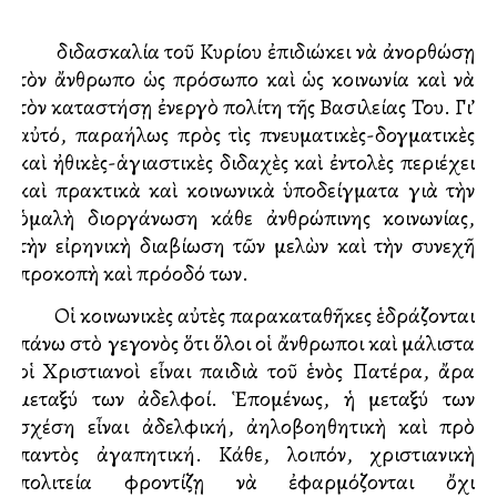
Ἡ διδασκαλία τοῦ Κυρίου ἐπιδιώκει νὰ ἀνορθώσῃ
τὸν ἄνθρωπο ὡς πρόσωπο καὶ ὡς κοινωνία καὶ νὰ
τὸν καταστήσῃ ἐνεργὸ πολίτη τῆς Βασιλείας Του. Γι’
αὐτό, παραλλήλως πρὸς τὶς πνευματικὲς-δογματικὲς
καὶ ἠθικὲς-ἁγιαστικὲς διδαχὲς καὶ ἐντολὲς περιέχει
καὶ πρακτικὰ καὶ κοινωνικὰ ὑποδείγματα γιὰ τὴν
ὁμαλὴ διοργάνωση κάθε ἀνθρώπινης κοινωνίας,
τὴν εἰρηνικὴ διαβίωση τῶν μελὼν καὶ τὴν συνεχῆ
προκοπὴ καὶ πρόοδό των.
Οἱ κοινωνικὲς αὐτὲς παρακαταθῆκες ἑδράζονται
πάνω στὸ γεγονὸς ὅτι ὅλοι οἱ ἄνθρωποι καὶ μάλιστα
οἱ Χριστιανοὶ εἶναι παιδιὰ τοῦ ἑνὸς Πατέρα, ἄρα
μεταξύ των ἀδελφοί. Ἑπομένως, ἡ μεταξύ των
σχέση εἶναι ἀδελφική, ἀλληλοβοηθητικὴ καὶ πρὸ
παντὸς ἀγαπητική. Κάθε, λοιπόν, χριστιανικὴ
πολιτεία φροντίζῃ νὰ ἐφαρμόζονται ὄχι