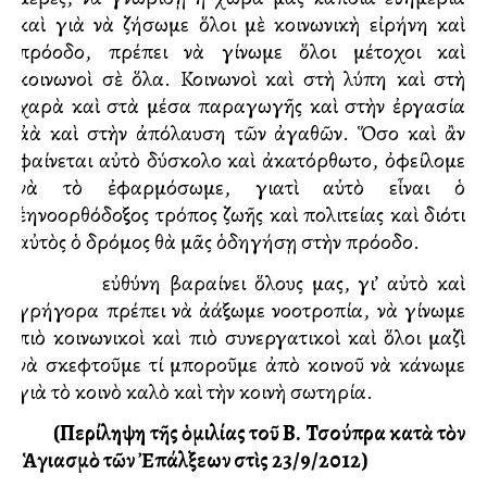
καὶ γιὰ νὰ ζήσωμε ὅλοι μὲ κοινωνικὴ εἰρήνη καὶ
πρόοδο, πρέπει νὰ γίνωμε ὅλοι μέτοχοι καὶ
κοινωνοὶ σὲ ὅλα. Κοινωνοὶ καὶ στὴ λύπη καὶ στὴ
χαρὰ καὶ στὰ μέσα παραγωγῆς καὶ στὴν ἐργασία
ἀλλὰ καὶ στὴν ἀπόλαυση τῶν ἀγαθῶν. Ὅσο καὶ ἂν
φαίνεται αὐτὸ δύσκολο καὶ ἀκατόρθωτο, ὀφείλομε
νὰ τὸ ἐφαρμόσωμε, γιατὶ αὐτὸ εἶναι ὁ
ἑλληνοορθόδοξος τρόπος ζωῆς καὶ πολιτείας καὶ διότι
αὐτὸς ὁ δρόμος θὰ μᾶς ὁδηγήσῃ στὴν πρόοδο.
Ἡ εὐθύνη βαραίνει ὅλους μας, γι’ αὐτὸ καὶ
γρήγορα πρέπει νὰ ἀλλάξωμε νοοτροπία, νὰ γίνωμε
πιὸ κοινωνικοὶ καὶ πιὸ συνεργατικοὶ καὶ ὅλοι μαζὶ
νὰ σκεφτοῦμε τί μποροῦμε ἀπὸ κοινοῦ νὰ κάνωμε
γιὰ τὸ κοινὸ καλὸ καὶ τὴν κοινὴ σωτηρία.
(Περίληψη τῆς ὁμιλίας τοῦ Β. Τσούπρα κατὰ τὸν
Ἁγιασμὸ τῶν Ἐπάλξεων στὶς 23/9/2012)