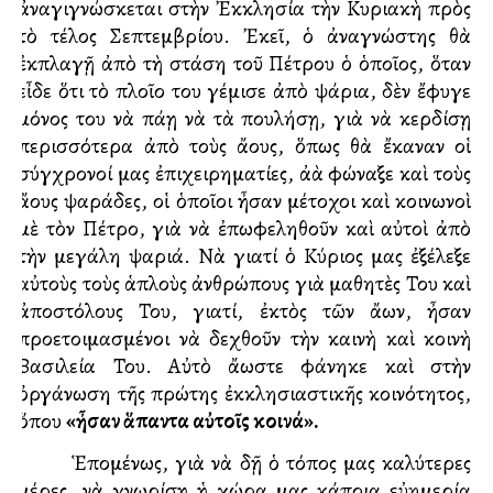
ἀναγιγνώσκεται στὴν Ἐκκλησία τὴν Κυριακὴ πρὸς
τὸ τέλος Σεπτεμβρίου. Ἐκεῖ, ὁ ἀναγνώστης θὰ
ἐκπλαγῇ ἀπὸ τὴ στάση τοῦ Πέτρου ὁ ὁποῖος, ὅταν
εἶδε ὅτι τὸ πλοῖο του γέμισε ἀπὸ ψάρια, δὲν ἔφυγε
μόνος του νὰ πάῃ νὰ τὰ πουλήσῃ, γιὰ νὰ κερδίσῃ
περισσότερα ἀπὸ τοὺς ἄλλους, ὅπως θὰ ἔκαναν οἱ
σύγχρονοί μας ἐπιχειρηματίες, ἀλλὰ φώναξε καὶ τοὺς
ἄλλους ψαράδες, οἱ ὁποῖοι ἦσαν μέτοχοι καὶ κοινωνοὶ
μὲ τὸν Πέτρο, γιὰ νὰ ἐπωφεληθοῦν καὶ αὐτοὶ ἀπὸ
τὴν μεγάλη ψαριά. Νὰ γιατί ὁ Κύριος μας ἐξέλεξε
αὐτοὺς τοὺς ἁπλοὺς ἀνθρώπους γιὰ μαθητὲς Του καὶ
ἀποστόλους Του, γιατί, ἐκτὸς τῶν ἄλλων, ἦσαν
προετοιμασμένοι νὰ δεχθοῦν τὴν καινὴ καὶ κοινὴ
Βασιλεία Του. Αὐτὸ ἄλλωστε φάνηκε καὶ στὴν
ὀργάνωση τῆς πρώτης ἐκκλησιαστικῆς κοινότητος,
ὅπου
«ἦσαν ἅπαντα αὐτοῖς κοινά».
Ἑπομένως, γιὰ νὰ δῇ ὁ τόπος μας καλύτερες
μέρες, νὰ γνωρίσῃ ἡ χώρα μας κάποια εὐημερία