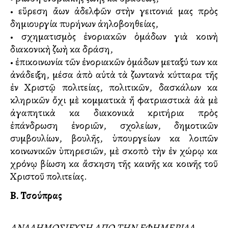
• εὕρεση ἄλλων ἀδελφῶν στὴν γειτονιά μας πρὸς
δημιουργία πυρήνων ἀλληλοβοηθείας,
• σχηματισμὸς ἐνοριακῶν ὁμάδων γιὰ κοινὴ
διακονικὴ ζωὴ καὶ δράση,
• ἐπικοινωνία τῶν ἐνοριακῶν ὁμάδων μεταξύ των καὶ
ἀνάδειξη, μέσα ἀπὸ αὐτὰ τὰ ζωντανὰ κύτταρα τῆς
ἐν Χριστῷ πολιτείας, πολιτικῶν, δασκάλων καὶ
κληρικῶν ὄχι μὲ κομματικὰ ἤ φατριαστικὰ ἀλλὰ μὲ
ἀγαπητικὰ καὶ διακονικὰ κριτήρια πρὸς
ἐπάνδρωση ἐνοριῶν, σχολείων, δημοτικῶν
συμβουλίων, βουλῆς, ὑπουργείων καὶ λοιπῶν
κοινωνικῶν ὑπηρεσιῶν, μὲ σκοπὸ τὴν ἐν χώρῳ καὶ
χρόνῳ βίωση καὶ ἄσκηση τῆς καινῆς καὶ κοινῆς τοῦ
Χριστοῦ πολιτείας.
Β. Τσούπρας
ΑΝΑΔΗΜΟΣΙΕΥΣΗ ΑΠΟ ΤΗΝ ΕΦΗΜΕΡΙΔΑ