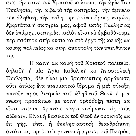
ἀπὸ τὴν καινὴ τοῦ Χριστοῦ πολιτεία, τὴν ἁγία Του
Ἐκκλησία, τὴν κιβωτὸ τῆς σωτηρίας, τὴν ἄμπελο
τὴν ἀληθινή, τὴν πόλη τὴν ἐπάνω ὄρους κειμένη
ἐξαρτᾶται ἡ σωτηρία μας, ἀφοῦ ἐκτὸς Ἐκκλησίας
δὲν ὑπάρχει σωτηρία, καλὸν εἶναι νὰ ἐμβαθύνουμε
περισσότερο στὴν οὐσία καὶ στὸ ἔργο τῆς καινῆς καὶ
κοινῆς πολιτείας καὶ στὴν ἀποστολὴ τῶν ὑπευθύνων
της.
Ἡ καινὴ καὶ κοινὴ τοῦ Χριστοῦ πολιτεία,
δηλαδὴ ἡ μία Ἁγία Καθολικὴ καὶ Ἀποστολικὴ
Ἐκκλησία, δὲν εἶναι μιὰ θρησκευτικὴ ὀργάνωση
οὔτε ἁπλῶς ἕνα πνευματικὸ ἵδρυμα ἤ μιὰ σύναξη
πιστῶν πρὸς λατρεία τοῦ ἀληθινοῦ Θεοῦ ἤ μιὰ
ἕνωση προσώπων μὲ κοινὴ ὀρθόδοξη πίστη ἀλλὰ
εἶναι «σῶμα Χριστοῦ παρατεινόμενον εἰς τοὺς
αἰῶνας». Εἶναι ἡ Βασιλεία τοῦ Θεοῦ ἐν οὐρανοῖς καὶ
ἐπὶ γῆς, εἶναι ἡ ἐκκλησιαστικὴ θεανθρώπινη
ὀντότητα, τὴν ὁποία γεννάει ἡ ἀγάπη τοῦ Πατρός,