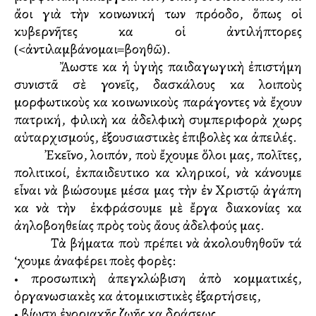
ἄλλοι γιὰ τὴν κοινωνική των πρόοδο, ὅπως οἱ
κυβερνῆτες καὶ οἱ ἀντιλήπτορες
(<ἀντιλαμβάνομαι=βοηθῶ).
Ἄλλωστε καὶ ἡ ὑγιὴς παιδαγωγικὴ ἐπιστήμη
συνιστᾶ σὲ γονεῖς, δασκάλους καὶ λοιποὺς
μορφωτικοὺς καὶ κοινωνικοὺς παράγοντες νὰ ἔχουν
πατρική, φιλικὴ καὶ ἀδελφικὴ συμπεριφορὰ χωρὶς
αὐταρχισμούς, ἐξουσιαστικὲς ἐπιβολὲς καὶ ἀπειλές.
Ἐκεῖνο, λοιπόν, ποὺ ἔχουμε ὅλοι μας, πολῖτες,
πολιτικοί, ἐκπαιδευτικοὶ καὶ κληρικοί, νὰ κάνουμε
εἶναι νὰ βιώσουμε μέσα μας τὴν ἐν Χριστῷ ἀγάπη
καὶ νὰ τὴν ἐκφράσουμε μὲ ἔργα διακονίας καὶ
ἀλληλοβοηθείας πρὸς τοὺς ἄλλους ἀδελφούς μας.
Τὰ βήματα ποὺ πρέπει νὰ ἀκολουθηθοῦν τά
‘χουμε ἀναφέρει πολλὲς φορὲς:
• προσωπικὴ ἀπεγκλώβιση ἀπὸ κομματικές,
ὀργανωσιακὲς καὶ ἀτομικιστικὲς ἐξαρτήσεις,
• βίωση ἐνοριακῆς ζωῆς καὶ δράσεως,