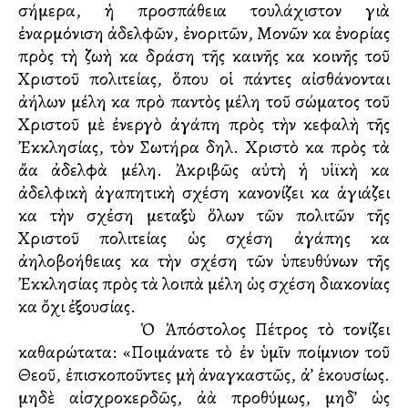
σήμερα, ἡ προσπάθεια τουλάχιστον γιὰ
ἐναρμόνιση ἀδελφῶν, ἐνοριτῶν, Μονῶν καὶ ἐνορίας
πρὸς τὴ ζωὴ καὶ δράση τῆς καινῆς καὶ κοινῆς τοῦ
Χριστοῦ πολιτείας, ὅπου οἱ πάντες αἰσθάνονται
ἀλλήλων μέλη καὶ πρὸ παντὸς μέλη τοῦ σώματος τοῦ
Χριστοῦ μὲ ἐνεργὸ ἀγάπη πρὸς τὴν κεφαλὴ τῆς
Ἐκκλησίας, τὸν Σωτήρα δηλ. Χριστὸ καὶ πρὸς τὰ
ἄλλα ἀδελφὰ μέλη. Ἀκριβῶς αὐτὴ ἡ υἱϊκὴ καὶ
ἀδελφικὴ ἀγαπητικὴ σχέση κανονίζει καὶ ἁγιάζει
καὶ τὴν σχἐση μεταξὺ ὅλων τῶν πολιτῶν τῆς
Χριστοῦ πολιτείας ὡς σχέση ἀγάπης καὶ
ἀλληλοβοήθειας καὶ τὴν σχέση τῶν ὑπευθύνων τῆς
Ἐκκλησίας πρὸς τὰ λοιπὰ μέλη ὡς σχέση διακονίας
καὶ ὄχι ἐξουσίας.
Ὁ Ἀπόστολος Πέτρος τὸ τονίζει
καθαρώτατα: «Ποιμάνατε τὸ ἐν ὑμῖν ποίμνιον τοῦ
Θεοῦ, ἐπισκοποῦντες μὴ ἀναγκαστῶς, ἀλλ’ ἑκουσίως.
μηδὲ αἰσχροκερδῶς, ἀλλὰ προθύμως, μηδ’ ὡς