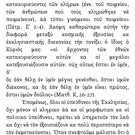
κατακυριεύοντες τῶν κλήρων (ἐνν. τοῦ ποιμνίου,
τῶν ἀνθρώπων ποὺ τοὺς κληρώθηκε νὰ
ποιμαίνουν), ἀλλὰ τύποι γινόμενοι τοῦ ποιμνίου»
(Πέτρ. Ε’ 2-4). Ἀκόμη καθαρώτερα αὐτὴν τὴν
διαφορὰ μεταξὺ κοσμικῆς ἐξουσίας καὶ
ἐκκλησιαστικῆς διακονίας τὴν τονίζει ὁ ἴδιος ὁ
Κύριός μας: «οἱ ἄρχοντες τῶν ἐθνῶν
κατακυριεύουσιν αὐτῶν καὶ οἱ μεγάλοι
κατεξουσιάζουσιν αὐτῶν. οὐχ οὕτως ἔσται ἐν ὑμῖν,
ἀλλ’
ὅς ἐὰν θέλῃ ἐν ὑμῖν μέγας γενέσθαι, ἔσται ὑμῶν
διάκονος, καὶ ὅς ἐὰν θέλῃ ἐν ὑμῖν εἶναι πρῶτος,
ἔσται ὑμῶν δοῦλος» (Ματθ. Κ, 26-27).
Ἑπομένως, ὅλοι οἱ ὑπεύθυνοι τῆς Ἐκκλησίας,
ὄχι μόνον οἱ κληρικοὶ ἀλλὰ καὶ οἱ μορφωτικοὶ καὶ οἱ
πολιτικοὶ ὑπεύθυνοι, πρέπει νὰ ὑπηρετοῦν τὸν λαὸ
καὶ ὄχι νὰ τὸν ἐξουσιάζουν καὶ πολὺ περισσότερο νὰ
τὸν ἐκμεταλλεύονται. Ὅταν σκεφτοῦμε μάλιστα ὅτι ὁ