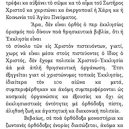
τρέφει καὶ αὐξάνει τὸ σῶμα καὶ τὸ αἷμα τοῦ Σωτῆρος
Χριστοῦ καὶ χαριτώνει καὶ ἐνεργοποιεῖ ἡ Χάρη καὶ ἡ
Κοινωνία τοῦ Ἁγίου Πνεύματος.
Ἄρα, δὲν εἶναι ὀρθὸς ὁ περὶ ἐκκλησίας
ὁρισμός ποὺ δίνουν πολλὰ θρησκευτικὰ βιβλία, ὅτι ἡ
Ἐκκλησία εἶναι
τὸ σύνολο τῶν εἰς Χριστὸν πιστευόντων, γιατί,
χωρὶς νὰ εἶναι μέσα στοὺς πιστεύοντες ὁ ἴδιος ὁ
Χριστός, δὲν ἔχομε πολιτεία Χριστοῦ‒Ἐκκλησία
ἀλλὰ μιὰ ἁπλῆ θρησκευτικὴ ὀργάνωση. Ἔτσι
ἐξηγεῖται γιατὶ οἱ χριστώνυμες τοπικὲς Ἐκκλησίες,
ἰδιαίτερα τὸν 10ο αἰῶνα καὶ μετά,
συμπεριφέρθηκαν καὶ ἀκόμη συμπεριφέρονται ὡς
κοσμικὲς ὀργανώσεις καὶ ἐξουσίες καὶ ὄχι ὡς
ἐκκλησιαστικὲς ὀντότητες μὲ ὀρθόδοξη πίστη,
ἀληθινὴ ζωὴ καὶ ἀγαπητικὴ καὶ διακονικὴ πολιτεία.
Βεβαίως, σὲ πολλὰ ὀρθόδοξα μοναστήρια καὶ
ζωντανὲς ὀρθόδοξες ἐνορίες διασώζεται, ἀκόμα καὶ