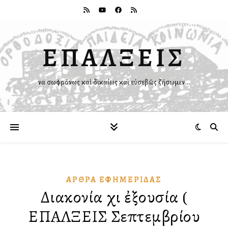
ΕΠΑΛΞΕΙΣ
Ἵνα σωφρόνως καὶ δικαίως καὶ εὐσεβῶς ζήσωμεν…
ἌΡΘΡΑ ἘΦΗΜΕΡΊΔΑΣ
Διακονία ὄχι ἐξουσία (
ΕΠΑΛΞΕΙΣ Σεπτεμβρίου