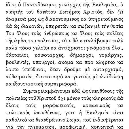
ἴδιος ὁ Παντοδύναμος γενάρχης τῆς Ἐκκλησίας, ὁ
νικητὴς τοῦ θανάτου Σωτήρας Χριστός, δὲν ζεῖ
ἀνάμεσά μας ὡς διακονούμενος καὶ ὑπηρετούμενος
ἀλλὰ ὡς διακονῶν, ὑπηρετῶν καὶ σώζων μὲ τὴν θυσία
Του ὅλους τοὺς ἀνθρώπους καὶ ὅλους τοὺς πολῖτες
τῆς ἁγίας του πολιτείας, τότε θὰ καταλάβουμε πολὺ
καλὰ πόσο γελοῖοι καὶ ἀντίχριστοι γινόμαστε ὅλοι,
δάσκαλοι, κοινοτάρχες, δήμαρχοι, νομάρχες,
βουλευτές, ὑπουργοί, ἀκόμα καὶ πολλοὶ κληρικοὶ καὶ
λοιποὶ ὑπεύθυνοι, ὅταν δροῦμε μὲ αὐταρχισμό,
αὐθαιρεσία, δεσποτισμὸ καὶ γενικῶς μὲ ἀνάδελφη
καὶ ἐξουσιαστικὴ συμπεριφορά.
Συμπεριλαμβάνουμε ἐδῶ ὡς ὑπευθύνους τῆς
πολιτείας τοῦ Χριστοῦ ὄχι μόνον τοὺς κληρικοὺς ἀλλὰ
ὅλους τοὺς μορφωτικούς, κοινωνικοὺς καὶ
πολιτικοὺς ὑπευθύνους, γιατὶ ἡ Ἐκκλησία εἶναι
καθολικὸ καὶ θεανθρώπινο Σῶμα, ποὺ ἐνδιαφέρεται
γιὰ τὴν πνευματική, μορφωτική, κοινωνικὴ καὶ