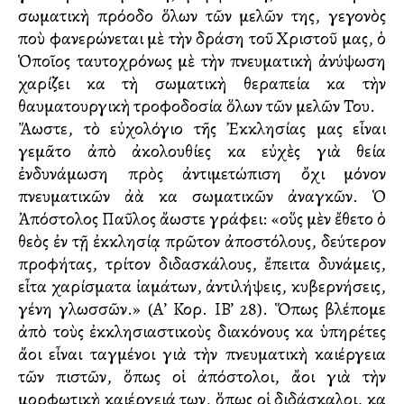
σωματικὴ πρόοδο ὅλων τῶν μελῶν της, γεγονὸς
ποὺ φανερώνεται μὲ τὴν δράση τοῦ Χριστοῦ μας, ὁ
Ὁποῖος ταυτοχρόνως μὲ τὴν πνευματικὴ ἀνύψωση
χαρίζει καὶ τὴ σωματικὴ θεραπεία καὶ τὴν
θαυματουργικὴ τροφοδοσία ὅλων τῶν μελῶν Του.
Ἄλλωστε, τὸ εὐχολόγιο τῆς Ἐκκλησίας μας εἶναι
γεμᾶτο ἀπὸ ἀκολουθίες καὶ εὐχὲς γιὰ θεία
ἐνδυνάμωση πρὸς ἀντιμετώπιση ὄχι μόνον
πνευματικῶν ἀλλὰ καὶ σωματικῶν ἀναγκῶν. Ὁ
Ἀπόστολος Παῦλος ἄλλωστε γράφει: «οὕς μὲν ἔθετο ὁ
θεὸς ἐν τῇ ἐκκλησίᾳ πρῶτον ἀποστόλους, δεύτερον
προφήτας, τρίτον διδασκάλους, ἔπειτα δυνάμεις,
εἶτα χαρίσματα ἰαμάτων, ἀντιλήψεις, κυβερνήσεις,
γένη γλωσσῶν.» (Α’ Κορ. ΙΒ’ 28). Ὅπως βλέπομε
ἀπὸ τοὺς ἐκκλησιαστικοὺς διακόνους καὶ ὑπηρέτες
ἄλλοι εἶναι ταγμένοι γιὰ τὴν πνευματικὴ καλλιέργεια
τῶν πιστῶν, ὅπως οἱ ἀπόστολοι, ἄλλοι γιὰ τὴν
μορφωτικὴ καλλιέργειά των, ὅπως οἱ διδάσκαλοι, καὶ