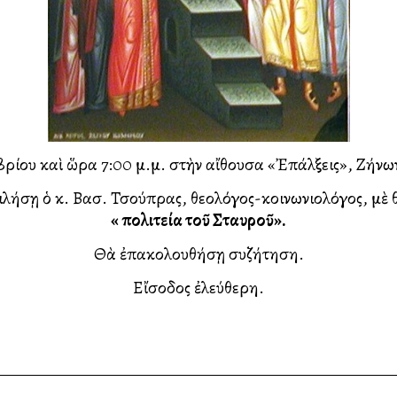
ρίου καὶ ὥρα 7:00 μ.μ. στὴν αἴθουσα «Ἐπάλξεις», Ζήνων
ιλήσῃ ὁ κ. Βασ. Τσούπρας, θεολόγος-κοινωνιολόγος, μὲ 
«Ἡ πολιτεία τοῦ Σταυροῦ».
Θὰ ἐπακολουθήσῃ συζήτηση.
Εἴσοδος ἐλεύθερη.