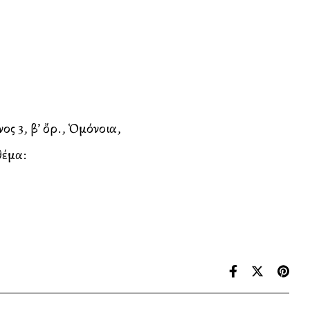
ος 3, β’ ὄρ., Ὁμόνοια,
θέμα: