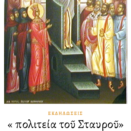
ἘΚΔΗΛΏΣΕΙΣ
«Ἡ πολιτεία τοῦ Σταυροῦ»