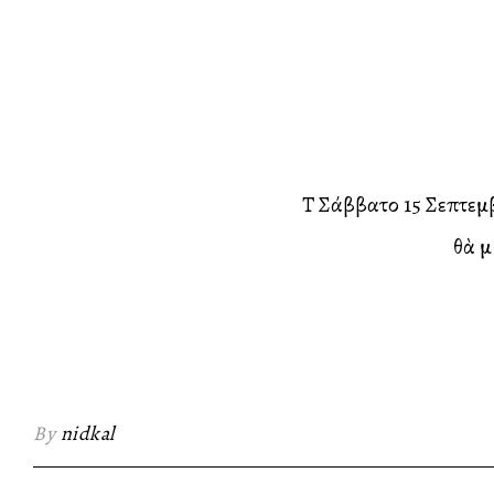
Τὸ Σάββατο 15 Σεπτεμβ
θὰ μ
By
nidkal