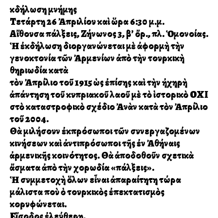
Ἐκδήλωση μνήμης
Τετάρτη 26 Ἀπριλίου καὶ ὥρα 6:30 μ.μ.
Αἴθουσα Ἐπάλξεις, Ζήνωνος 3, β’ ὄρ., πλ. Ὁμονοίας.
Ἡ ἐκδήλωση διοργανώνεται μὲ ἀφορμὴ τὴν
γενοκτονία τῶν Ἀρμενίων ἀπὸ τὴν τουρκικὴ
θηριωδία κατὰ
τὸν Ἀπρίλιο τοῦ 1915 ὡς ἐπίσης καὶ τὴν ἠχηρὴ
ἀπάντηση τοῦ κυπριακοῦ λαοῦ μὲ τὸ ἱστορικὸ ΟΧΙ
στὸ καταστροφικὸ σχέδιο Ἀνὰν κατὰ τὸν Ἀπρίλιο
τοῦ 2004.
Θὰ μιλήσουν ἐκπρόσωποι τῶν συνεργαζομένων
κινήσεων καὶ ἀντιπρόσωποι τῆς ἐν Ἀθήναις
ἀρμενικῆς κοινότητος. Θὰ ἀποδοθοῦν σχετικὰ
ἄσματα ἀπὸ τὴν χορωδία «Ἐπάλξεις».
Ἡ συμμετοχὴ ὅλων εἶναι ἀπαραίτητη τώρα
μάλιστα ποὺ ὁ τουρκικὸς ἐπεκτατισμὸς
κορυφώνεται.
Εἴσοδος ἐλεύθερη.