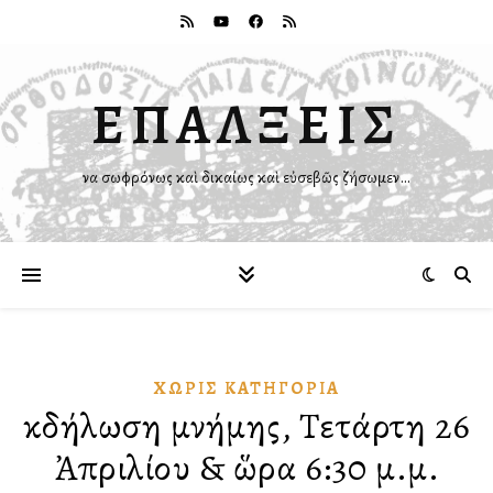
ΕΠΑΛΞΕΙΣ
Ἵνα σωφρόνως καὶ δικαίως καὶ εὐσεβῶς ζήσωμεν…
ΧΩΡΊΣ ΚΑΤΗΓΟΡΊΑ
Ἐκδήλωση μνήμης, Τετάρτη 26
Ἀπριλίου & ὥρα 6:30 μ.μ.