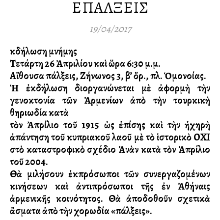
ΕΠΑΛΞΕΙΣ
19/04/2017
Ἐκδήλωση μνήμης
Τετάρτη 26 Ἀπριλίου καὶ ὥρα 6:30 μ.μ.
Αἴθουσα Ἐπάλξεις, Ζήνωνος 3, β’ ὄρ., πλ. Ὁμονοίας.
Ἡ ἐκδήλωση διοργανώνεται μὲ ἀφορμὴ τὴν
γενοκτονία τῶν Ἀρμενίων ἀπὸ τὴν τουρκικὴ
θηριωδία κατὰ
τὸν Ἀπρίλιο τοῦ 1915 ὡς ἐπίσης καὶ τὴν ἠχηρὴ
ἀπάντηση τοῦ κυπριακοῦ λαοῦ μὲ τὸ ἱστορικὸ ΟΧΙ
στὸ καταστροφικὸ σχέδιο Ἀνὰν κατὰ τὸν Ἀπρίλιο
τοῦ 2004.
Θὰ μιλήσουν ἐκπρόσωποι τῶν συνεργαζομένων
κινήσεων καὶ ἀντιπρόσωποι τῆς ἐν Ἀθήναις
ἀρμενικῆς κοινότητος. Θὰ ἀποδοθοῦν σχετικὰ
ἄσματα ἀπὸ τὴν χορωδία «Ἐπάλξεις».