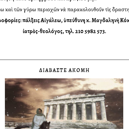
ὶ τῶν γύρω περιοχῶν νὰ παρακολουθοῦν τὶς δραστηριό
οφορίες: Ἐπάλξεις Αἰγάλεω, ὑπεύθυνη κ. Μαγδαληνὴ Κό
ἰατρὸς-θεολόγος, τηλ. 210 5982 573.
ΔΙΑΒΑΣΤΕ ΑΚΟΜΗ