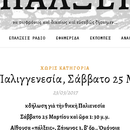
Ἵνα σωφρόνως καὶ δικαίως καὶ εὐσεβῶς ζήσωμεν…
ΕΠΑΛΞΕΙΣ ΡΑΔΙΟ
ΕΦΗΜΕΡΙΔΑ
ΕΚΠΟΜΠΕΣ
ΑΝΑ
ΧΩΡΊΣ ΚΑΤΗΓΟΡΊΑ
 Παλιγγενεσία, Σάββατο 25
23/03/2017
Ἐκδήλωση γιὰ τὴν Ἐθνικὴ Παλιγγενεσία
Σάββατο 25 Μαρτίου καὶ ὥρα 1: 30 μ.μ.
Αἴθουσα «Ἐπάλξεις», Ζήνωνος 3, β’ ὄρ., Ὁμόνοια