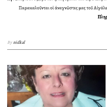
Παρακαλοῦνται οἱ ἀναγνῶστες μας τοῦ Αἰγάλεω κα
Πληρ
By
nidkal