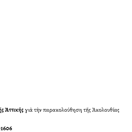
ῆς
Ἀττικῆς
γιὰ τὴν παρακολούθηση τῆς Ἀκολουθίας
01606