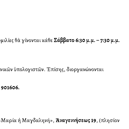
ὁμιλίες θὰ γίνονται κάθε
Σάββατο 6:30 μ.μ. – 7:30 μ.μ.
ικῶν ὑπολογιστῶν. Ἐπίσης, διοργανώνονται
6 901606.
α «Μαρία ἡ Μαγδαληνή»,
Ἀναγεννήσεως 19
, (πλησίον