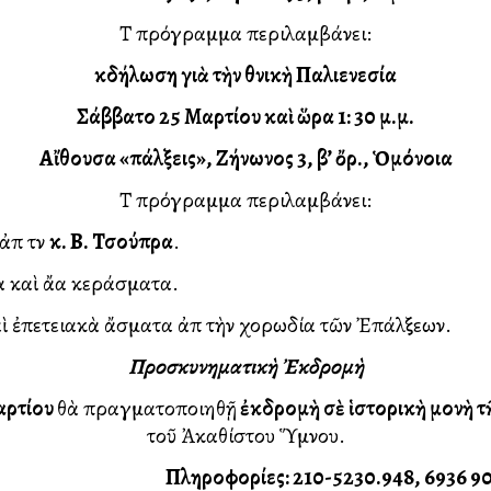
Τὸ πρόγραμμα περιλαμβάνει:
Ἐκδήλωση γιὰ τὴν Ἐθνικὴ Παλιγγενεσία
Σάββατο 25 Μαρτίου καὶ ὥρα 1: 30 μ.μ.
Αἴθουσα «Ἐπάλξεις», Ζήνωνος 3, β’ ὄρ., Ὁμόνοια
Τὸ πρόγραμμα περιλαμβάνει:
 τὸν
κ. Β. Τσούπρα
.
λα κεράσματα.
ἄσματα ἀπὸ τὴν χορωδία τῶν Ἐπάλξεων.
Προσκυνηματικὴ
Ἐκδρομὴ
ρτίου
θὰ πραγματοποιηθῇ
ἐκδρομὴ
σὲ
ἱστορικὴ
μονὴ
τ
τοῦ Ἀκαθίστου Ὕμνου.
Πληροφορίες: 210-5230.948, 6936 9