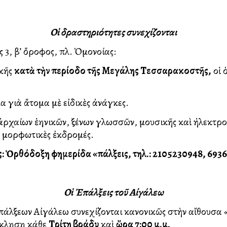
Οἱ δραστηριότητες συνεχίζονται
, β’ ὄροφος, πλ. Ὁμονοίας:
κῆς
κατὰ τὴν περίοδο τῆς Μεγάλης Τεσσαρακοστῆς,
οἱ 
 γιὰ ἄτομα μὲ εἰδικὲς ἀνάγκες.
ν ἑλληνικῶν, ξένων γλωσσῶν, μουσικῆς καὶ ἠλεκτρον
ὶ μορφωτικὲς ἐκδρομές.
: Ὁρθόδοξη Ἐφημερίδα «Ἐπάλξεις, τηλ.: 2105230948, 693
Οἱ Ἐπάλξεις τοῦ Αἰγάλεω
άλξεων Αἰγάλεω συνεχίζονται κανονικῶς στὴν αἴθουσ
ράκληση κάθε
Τρίτη βράδυ
καὶ
ὥρα 7:00 μ.μ.