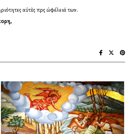
τητες αὐτὲς πρὸς ὠφέλειά των.
κορη,