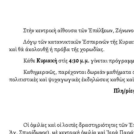
Στὴν κεντρικὴ αἴθουσα τῶν Ἐπάλξεων, Ζήνωνος 3
Λόγῳ τῶν κατανυκτικῶν Ἑσπερινῶν τῆς Κυρια
καὶ θὰ ἀκολουθῇ ἡ πρόβα τῆς χορωδίας.
Κάθε
Κυριακὴ
στὶς
4:30 μ.μ.
γίνεται πρόγραμμα
Καθημερινῶς, παρέχονται δωρεὰν μαθήματα ἀρχαίω
πολιτιστικὲς καὶ ψυχαγωγικὲς ἐκδηλώσεις καθὼς κα
Πλη/ρίες
Οἱ ὁμιλίες καὶ οἱ λοιπὲς δραστηριότητες τῶν Ἐπ
Ἁγ. Σπυρίδωνος), μὲ κεντρικὴ ὁμιλία καὶ Ἱερὰ Πα