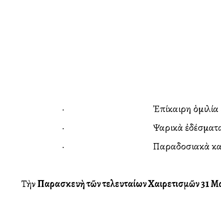
· Ἐπίκαιρη ὁμιλία ἀπὸ
· Ψαρικὰ ἐδέσματα καὶ ἄλ
· Παραδοσιακὰ καὶ ἐπετειακὰ 
Τὴν
Παρασκευὴ
τῶν
τελευταίων
Χαιρετισμῶν
31
Μα