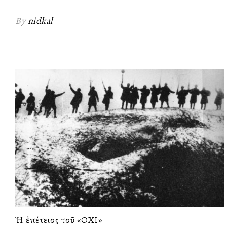
By
nidkal
Ἡ ἐπέτειος τοῦ «ΟΧΙ»