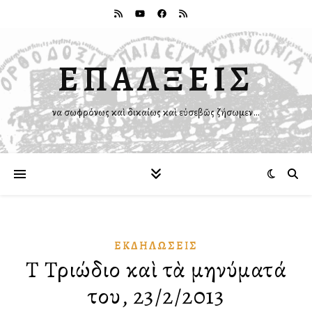
ΕΠΑΛΞΕΙΣ
Ἵνα σωφρόνως καὶ δικαίως καὶ εὐσεβῶς ζήσωμεν…
ἘΚΔΗΛΏΣΕΙΣ
Τὸ Τριώδιο καὶ τὰ μηνύματά
του, 23/2/2013