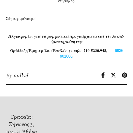
ἐκδρομές.
Σᾶς περιμένουμε!
Πληροφορίες γιὰ τὰ μορφωτικά προγράμματα καὶ τὶς λοιπὲς
δραστηριότητες:
Ὀρθόδοξη Ἐφημερίδα «Ἐπάλξεις» τηλ.: 210-5230.948,
6936
.
901606
By
nidkal
Γραφεῖα:
Ζήνωνος 3,
104-31 Ἀθήνα