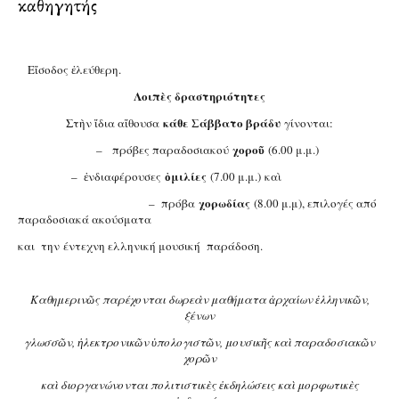
καθηγητής
Εἴσοδος ἐλεύθερη.
Λοιπὲς δραστηριότητες
κάθε Σάββατο βράδυ
Στὴν ἴδια αἴθουσα
γίνονται:
χοροῦ
– πρόβες παραδοσιακού
(6.00 μ.μ.)
ὁμιλίες
– ἐνδιαφέρουσες
(7.00 μ.μ.) καὶ
χορωδίας
– πρόβα
(8.00 μ.μ), επιλογές από
παραδοσιακά ακούσματα
και την έντεχνη ελληνική μουσική παράδοση.
Καθημερινῶς παρέχονται δωρεὰν μαθήματα ἀρχαίων ἑλληνικῶν,
ξένων
γλωσσῶν, ἠλεκτρονικῶν ὑπολογιστῶν, μουσικῆς καὶ παραδοσιακῶν
χορῶν
καὶ διοργανώνονται πολιτιστικὲς ἐκδηλώσεις καὶ μορφωτικὲς