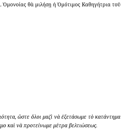
 πλ. Ὁμονοίας θὰ μιλήσῃ ἡ Ὁμότιμος Καθηγήτρια τοῦ
ότητα, ὥστε ὅλοι μαζὶ νὰ ἐξετάσωμε τὸ κατάντημα
όσμο καὶ νὰ προτείνωμε μέτρα βελτιώσεως.