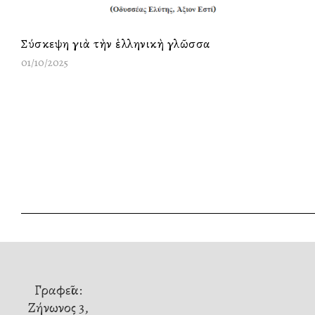
Σύσκεψη γιὰ τὴν ἑλληνικὴ γλῶσσα
01/10/2025
Γραφεῖα:
Ζήνωνος 3,