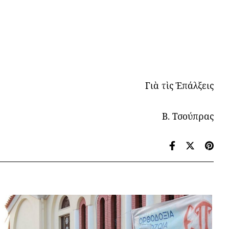
Γιὰ τὶς Ἐπάλξεις
Β. Τσούπρας