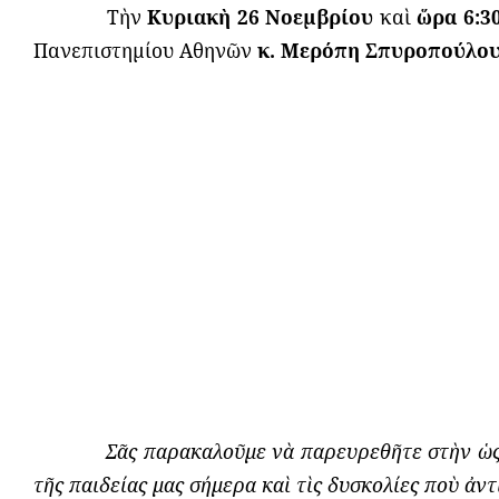
Τὴν
Κυριακὴ 26 Νοεμβρίου
καὶ
ὥρα 6:30
Πανεπιστημίου Αθηνῶν
κ. Μερόπη Σπυροπούλο
Σ
ᾶ
ς παρακαλο
ῦ
με ν
ὰ
παρευρεθ
ῆ
τε στ
ὴ
ν
ὡ
τῆς παιδείας μας σήμερα καὶ τὶς δυσκολίες ποὺ ἀν