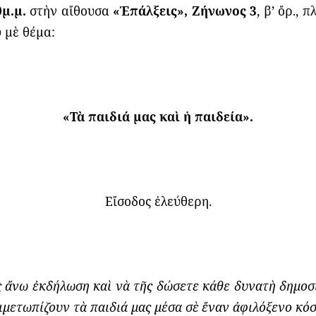
μ.μ.
στὴν αἴθουσα
«Ἐπάλξεις», Ζήνωνος 3
, β’ ὄρ.,
υ
μὲ θέμα:
«Τὰ παιδιά μας καὶ ἡ παιδεία».
Εἴσοδος ἐλεύθερη.
ς
ἄ
νω
ἐ
κδήλωση κα
ὶ
ν
ὰ
τ
ῆ
ς δώσετε κάθε δυνατ
ὴ
δημοσι
τιμετωπίζουν τὰ παιδιά μας μέσα σὲ ἕναν ἀφιλόξενο κ