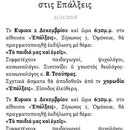
στις Επάλξεις
21/11/2018
Τὴν
Κυριακὴ 2 Δεκεμβρίου
καὶ ὥρα
6:30μ.μ
. στὴν
αἴθουσα «
Ἐπάλξεις
», Ζήνωνος 3, Ὁμόνοια, θὰ
πραγματοποιηθῇ ἐκδήλωση μὲ θέμα:
«Τὰ παιδιά μας καὶ ἐμεῖς».
Συμμετέχουν παιδαγωγοί, ψυχολόγοι,
κοινωνιολόγοι. Συντονίζει ὁ γνωστὸς θεολόγος-
κοινωνιολόγος κ.
Β. Τσούπρας.
Σχετικὰ ἄσματα θὰ ἀποδοθοῦν ἀπὸ τὴν
χορωδία
«Ἐπάλξεις
». Εἴσοδος ἐλεύθερη.
Τὴν
Κυριακὴ 2 Δεκεμβρίου
καὶ ὥρα
6:30μ.μ
. στὴν
αἴθουσα «
Ἐπάλξεις
», Ζήνωνος 3, Ὁμόνοια, θὰ
πραγματοποιηθῇ ἐκδήλωση μὲ θέμα:
«Τὰ παιδιά μας καὶ ἐμεῖς».
Συμμετέχουν παιδαγωγοί, ψυχολόγοι,