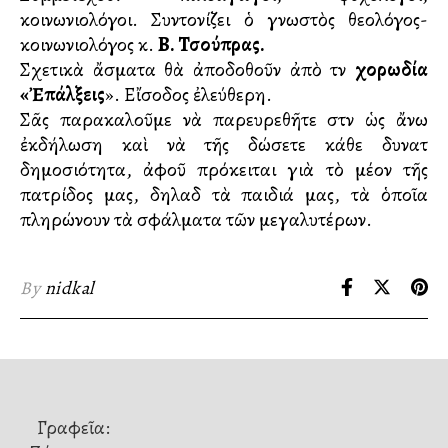
κοινωνιολόγοι. Συντονίζει ὁ γνωστὸς θεολόγος-
κοινωνιολόγος κ.
Β. Τσούπρας.
Σχετικὰ ἄσματα θὰ ἀποδοθοῦν ἀπὸ τὴν
χορωδία
«Ἐπάλξεις
». Εἴσοδος ἐλεύθερη.
Σᾶς παρακαλοῦμε νὰ παρευρεθῆτε στὴν ὡς ἄνω
ἐκδήλωση καὶ νὰ τῆς δώσετε κάθε δυνατὴ
δημοσιότητα, ἀφοῦ πρόκειται γιὰ τὸ μέλλον τῆς
πατρίδος μας, δηλαδὴ τὰ παιδιά μας, τὰ ὁποῖα
πληρώνουν τὰ σφάλματα τῶν μεγαλυτέρων.
By
nidkal
Γραφεῖα: