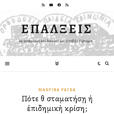
ΕΠΑΛΞΕΙΣ
Ἵνα σωφρόνως καὶ δικαίως καὶ εὐσεβῶς ζήσωμεν…
ΜΑΚΡΊΝΑ ΡΆΓΚΑ
Πότε θὰ σταματήσῃ ἡ
ἐπιδημικὴ κρίση;