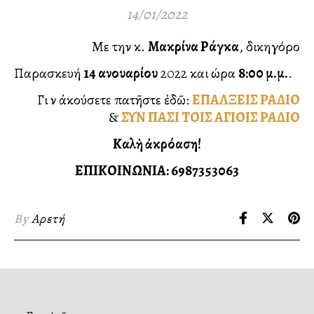
14/01/2022
Με την κ.
Μακρίνα Ράγκα
, δικηγόρο
Παρασκευή
14 Ἰανουαρίου
2022 και ώρα
8:00 μ.μ.
.
Γιὰ νὰ ἀκούσετε πατῆστε ἐδῶ:
ΕΠΑΛΞΕΙΣ ΡΑΔΙΟ
&
ΣΥΝ ΠΑΣΙ ΤΟΙΣ ΑΓΙΟΙΣ ΡΑΔΙΟ
Καλὴ ἀκρόαση!
ΕΠΙΚΟΙΝΩΝΙΑ: 6987353063
By
Αρετή