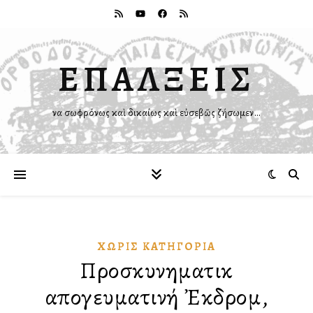
ΕΠΑΛΞΕΙΣ
Ἵνα σωφρόνως καὶ δικαίως καὶ εὐσεβῶς ζήσωμεν…
ΧΩΡΊΣ ΚΑΤΗΓΟΡΊΑ
Προσκυνηματικὴ
απογευματινή Ἐκδρομὴ,