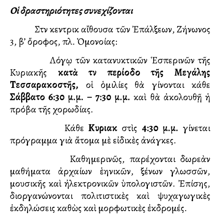
Οἱ δραστηριότητες συνεχίζονται
Στὴν κεντρικὴ αἴθουσα τῶν Ἐπάλξεων, Ζήνωνος
3, β’ ὄροφος, πλ. Ὁμονοίας:
Λόγῳ τῶν κατανυκτικῶν Ἑσπερινῶν τῆς
Κυριακῆς
κατὰ τὴν περίοδο τῆς Μεγάλης
Τεσσαρακοστῆς,
οἱ ὁμιλίες θὰ γίνονται κάθε
Σάββατο 6:30 μ.μ. – 7:30 μ.μ.
καὶ θὰ ἀκολουθῇ ἡ
πρόβα τῆς χορωδίας.
Κάθε
Κυριακὴ
στὶς
4:30 μ.μ.
γίνεται
πρόγραμμα γιὰ ἄτομα μὲ εἰδικὲς ἀνάγκες.
Καθημερινῶς, παρέχονται δωρεὰν
μαθήματα ἀρχαίων ἑλληνικῶν, ξένων γλωσσῶν,
μουσικῆς καὶ ἠλεκτρονικῶν ὑπολογιστῶν. Ἐπίσης,
διοργανώνονται πολιτιστικὲς καὶ ψυχαγωγικὲς
ἐκδηλώσεις καθὼς καὶ μορφωτικὲς ἐκδρομές.