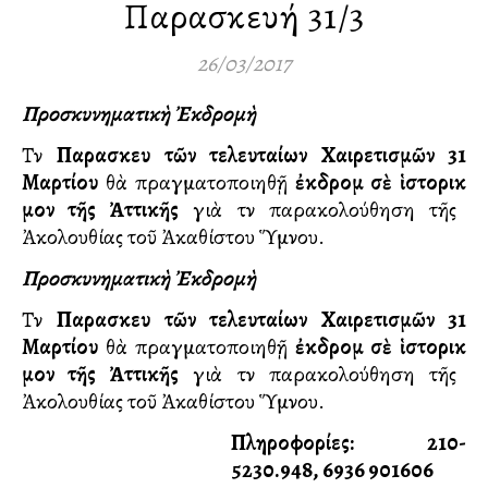
Παρασκευή 31/3
26/03/2017
Προσκυνηματικὴ
Ἐκδρομὴ
Τὴν
Παρασκευὴ
τῶν
τελευταίων
Χαιρετισμῶν
31
Μαρτίου
θὰ πραγματοποιηθῇ
ἐκδρομὴ
σὲ
ἱστορικὴ
μονὴ
τῆς
Ἀττικῆς
γιὰ τὴν παρακολούθηση τῆς
Ἀκολουθίας τοῦ Ἀκαθίστου Ὕμνου.
Προσκυνηματικὴ
Ἐκδρομὴ
Τὴν
Παρασκευὴ
τῶν
τελευταίων
Χαιρετισμῶν
31
Μαρτίου
θὰ πραγματοποιηθῇ
ἐκδρομὴ
σὲ
ἱστορικὴ
μονὴ
τῆς
Ἀττικῆς
γιὰ τὴν παρακολούθηση τῆς
Ἀκολουθίας τοῦ Ἀκαθίστου Ὕμνου.
Πληροφορίες: 210-
5230.948, 6936 901606