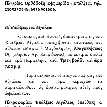
Πλη/ρίες: Ὁρθόδοξη Ἐφημερίδα «Ἐπάλξεις, τηλ.:
2105230948, 6936 901606.
Οἱ Ἐπάλξεις τοῦ Αἰγάλεω
Οἱ ὁμιλίες καὶ οἱ λοιπὲς δραστηριότητες τῶν
Ἐπάλξεων Αἰγάλεω συνεχίζονται κανονικῶς στὴν
αἴθουσα «Μαρία ἡ Μαγδαληνή»,
Ἀναγεννήσεως
19
, (πλησίον Ἁγ. Σπυρίδωνος), μὲ κεντρικὴ ὁμιλία
καὶ Ἱερὰ Παράκληση κάθε
Τρίτη βράδυ
καὶ
ὥρα
7:00 μ.μ.
Παρακαλοῦνται οἱ ἀναγνῶστες μας τοῦ
Αἰγάλεω καὶ τῶν γύρω περιοχῶν νὰ
παρακολουθοῦν τὶς δραστηριότητες αὐτὲς πρὸς
ὠφέλειά των.
Πληροφορίες: Ἐπάλξεις Αἰγάλεω, ὑπεύθυνη κ.