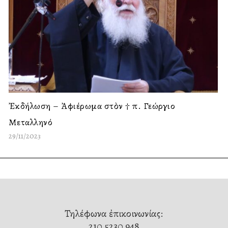
Ἐκδήλωση – Ἀφιέρωμα στὸν † π. Γεώργιο
Μεταλληνό
29/11/2023
Τηλέφωνα ἐπικοινωνίας:
210 5230 948