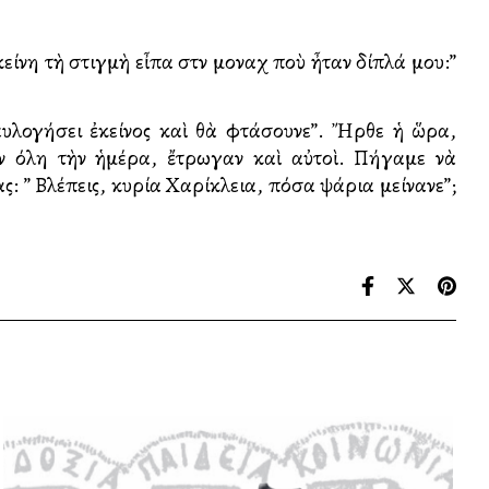
ίνη τὴ στιγμὴ εἶπα στὸν μοναχὸ ποὺ ἦταν δίπλά μου:”
ευλογήσει ἐκείνος καὶ θὰ φτάσουνε”. Ἤρθε ἡ ὥρα,
ν όλη τὴν ἡμέρα, ἔτρωγαν καὶ αὐτοὶ. Πήγαμε νὰ
ας: ” Βλέπεις, κυρία Χαρίκλεια, πόσα ψάρια μείνανε”;