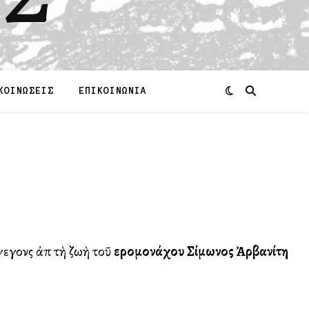
ΚΟΙΝΩΣΕΙΣ
ΕΠΙΚΟΙΝΩΝΙΑ
εγονὸς ἀπὸ τὴ ζωὴ τοῦ
Ἰερομονάχου
Σίμωνος Ἀρβανίτη