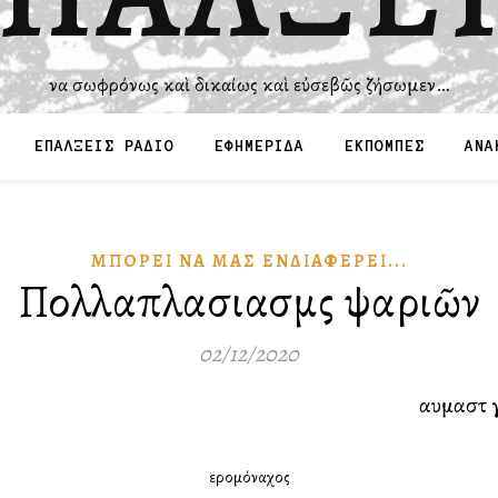
Ἵνα σωφρόνως καὶ δικαίως καὶ εὐσεβῶς ζήσωμεν…
ΕΠΑΛΞΕΙΣ ΡΑΔΙΟ
ΕΦΗΜΕΡΙΔΑ
ΕΚΠΟΜΠΕΣ
ΑΝΑ
ΜΠΟΡΕΙ͂ ΝᾺ ΜΑ͂Σ ἘΝΔΙΑΦΈΡΕΙ...
Πολλαπλασιασμὸς ψαριῶν
02/12/2020
αυμαστὸ γ
Ἰερομόναχος