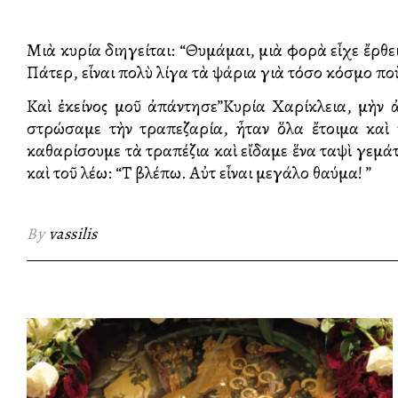
Μιὰ κυρία διηγείται: “Θυμάμαι, μιὰ φορὰ εἶχε ἔρθει
Πάτερ, εἶναι πολὺ λίγα τὰ ψάρια γιὰ τόσο κόσμο ποὺ
Καὶ ἐκείνος μοῦ ἀπάντησε”Κυρία Χαρίκλεια, μὴν 
στρώσαμε τὴν τραπεζαρία, ἦταν ὅλα ἔτοιμα καὶ
καθαρίσουμε τὰ τραπέζια καὶ εἴδαμε ἕνα ταψὶ γεμάτο 
καὶ τοῦ λέω: “Τὸ βλέπω. Αὐτὸ εἶναι μεγάλο θαύμα! ”
By
vassilis