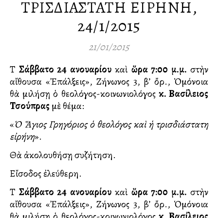
ΤΡΙΣΔΙΑΣΤΑΤΗ ΕΙΡΗΝΗ,
24/1/2015
21/01/2015
Τὸ
Σάββατο 24 Ἰανουαρίου
καὶ
ὥρα 7:00 μ.μ.
στὴν
αἴθουσα «Ἐπάλξεις», Ζήνωνος 3, β’ ὄρ., Ὁμόνοια
θὰ μιλήσῃ ὁ θεολόγος-κοινωνιολόγος
κ. Βασίλειος
Τσούπρας
μὲ θέμα:
«
Ὁ Ἅγιος Γρηγόριος ὁ θεολόγος καὶ ἡ τρισδιάστατη
εἰρήνη
».
Θὰ ἀκολουθήσῃ συζήτηση.
Εἴσοδος ἐλεύθερη.
Τὸ
Σάββατο 24 Ἰανουαρίου
καὶ
ὥρα 7:00 μ.μ.
στὴν
αἴθουσα «Ἐπάλξεις», Ζήνωνος 3, β’ ὄρ., Ὁμόνοια
θὰ μιλήσῃ ὁ θεολόγος-κοινωνιολόγος
κ. Βασίλειος