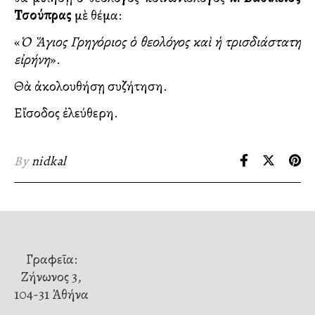
Τσούπρας
μὲ θέμα:
«
Ὁ Ἅγιος Γρηγόριος ὁ θεολόγος καὶ ἡ τρισδιάστατη
εἰρήνη
».
Θὰ ἀκολουθήσῃ συζήτηση.
Εἴσοδος ἐλεύθερη.
By
nidkal
Γραφεῖα:
Ζήνωνος 3,
104-31 Ἀθήνα