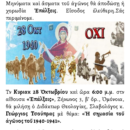
Μηνύματα καὶ ἄσματα τοῦ ἀγῶνος θὰ ἀποδώσῃ ἡ
χορωδία
Ἐπάλξεις
. Εἴσοδος ἐλεύθερη.Σᾶς
περιμένομε.
Τὴν
Κυριακὴ 28 Ὀκτωβρίου
καὶ ὥρα
6:00 μ.μ
. στὴν
αἴθουσα
«Ἐπάλξεις»
, Ζήνωνος 3, β’ ὄρ., Ὁμόνοια,
θὰ μιλήσῃ ὁ Διδάκτωρ Θεολογίας, Σλαβολόγος κ.
Γεώργιος Τσούπρας
μὲ θέμα:
«Ἡ σημασία τοῦ
ἀγῶνος τοῦ 1940-1941».