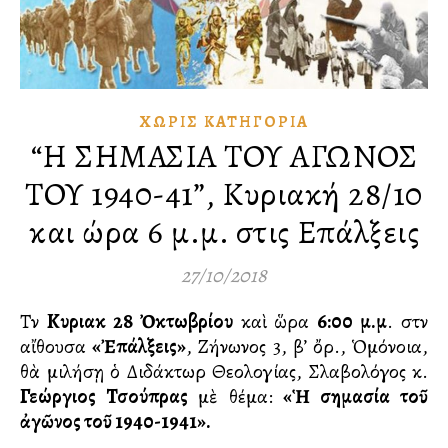
ΧΩΡΊΣ ΚΑΤΗΓΟΡΊΑ
“Η ΣΗΜΑΣΙΑ ΤΟΥ ΑΓΩΝΟΣ
ΤΟΥ 1940-41”, Κυριακή 28/10
και ώρα 6 μ.μ. στις Επάλξεις
27/10/2018
Τὴν
Κυριακὴ 28 Ὀκτωβρίου
καὶ ὥρα
6:00 μ.μ
. στὴν
αἴθουσα
«Ἐπάλξεις»
, Ζήνωνος 3, β’ ὄρ., Ὁμόνοια,
θὰ μιλήσῃ ὁ Διδάκτωρ Θεολογίας, Σλαβολόγος κ.
Γεώργιος Τσούπρας
μὲ θέμα:
«Ἡ σημασία τοῦ
ἀγῶνος τοῦ 1940-1941».