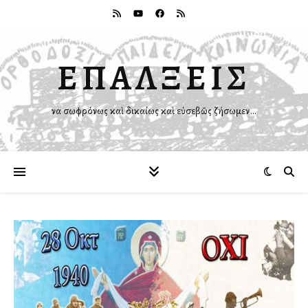
ΕΠΑΛΞΕΙΣ
Ἵνα σωφρόνως καὶ δικαίως καὶ εὐσεβῶς ζήσωμεν…