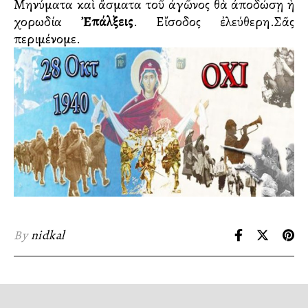
Μηνύματα καὶ ἄσματα τοῦ ἀγῶνος θὰ ἀποδώσῃ ἡ
χορωδία
Ἐπάλξεις
. Εἴσοδος ἐλεύθερη.Σᾶς
περιμένομε.
By
nidkal