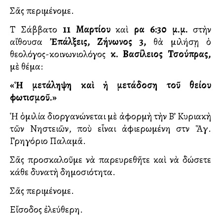
Σᾶς περιμένομε.
Τὸ Σάββατο
11 Μαρτίου
καὶ
ὥρα
6:30 μ.μ.
στὴν
αἴθουσα
Ἐπάλξεις, Ζήνωνος 3,
θὰ μιλήσῃ ὁ
θεολόγος-κοινωνιολόγος
κ. Βασίλειος Τσούπρας,
μὲ θέμα:
«Ἡ μετάληψη καὶ ἡ μετάδοση τοῦ θείου
φωτισμοῦ.»
Ἡ ὁμιλία διοργανώνεται μὲ ἀφορμὴ τὴν Β’ Κυριακὴ
τῶν Νηστειῶν, ποὺ εἶναι ἀφιερωμένη στὸν Ἅγ.
Γρηγόριο Παλαμᾶ.
Σᾶς προσκαλοῦμε νὰ παρευρεθῆτε καὶ νὰ δώσετε
κάθε δυνατὴ δημοσιότητα.
Σᾶς περιμένομε.
Εἴσοδος ἐλεύθερη.