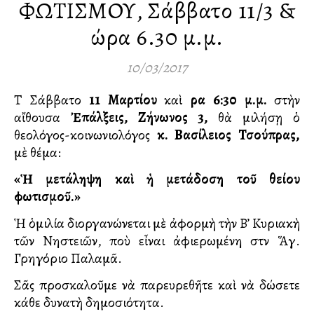
ΦΩΤΙΣΜΟΥ, Σάββατο 11/3 &
ώρα 6.30 μ.μ.
10/03/2017
Τὸ Σάββατο
11 Μαρτίου
καὶ
ὥρα
6:30 μ.μ.
στὴν
αἴθουσα
Ἐπάλξεις, Ζήνωνος 3,
θὰ μιλήσῃ ὁ
θεολόγος-κοινωνιολόγος
κ. Βασίλειος Τσούπρας,
μὲ θέμα:
«Ἡ μετάληψη καὶ ἡ μετάδοση τοῦ θείου
φωτισμοῦ.»
Ἡ ὁμιλία διοργανώνεται μὲ ἀφορμὴ τὴν Β’ Κυριακὴ
τῶν Νηστειῶν, ποὺ εἶναι ἀφιερωμένη στὸν Ἅγ.
Γρηγόριο Παλαμᾶ.
Σᾶς προσκαλοῦμε νὰ παρευρεθῆτε καὶ νὰ δώσετε
κάθε δυνατὴ δημοσιότητα.