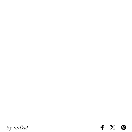
By
nidkal