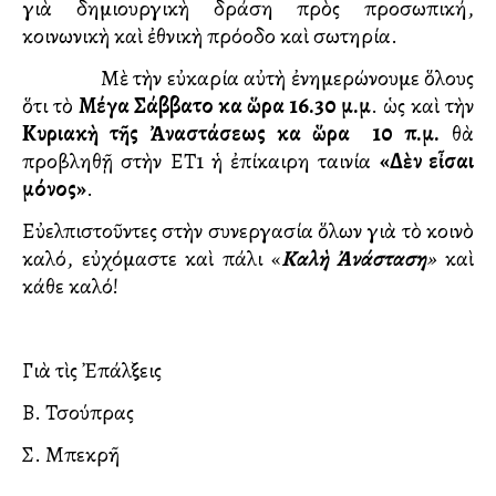
γιὰ δημιουργικὴ δράση πρὸς προσωπική,
κοινωνικὴ καὶ ἐθνικὴ πρόοδο καὶ σωτηρία.
Μὲ τὴν εὐκαρία αὐτὴ ἐνημερώνουμε ὅλους
ὅτι τὸ
Μέγα Σάββατο καὶ ὥρα 16.30 μ.μ
. ὡς καὶ τὴν
Κυριακὴ τῆς Ἀναστάσεως καὶ ὥρα 10 π.μ.
θὰ
προβληθῇ στὴν ΕΤ1 ἡ ἐπίκαιρη ταινία
«Δὲν εἶσαι
μόνος»
.
Εὐελπιστοῦντες στὴν συνεργασία ὅλων γιὰ τὸ κοινὸ
καλό, εὐχόμαστε καὶ πάλι «
Καλὴ Ἀνάσταση
»
καὶ
κάθε καλό!
Γιὰ τὶς Ἐπάλξεις
Β. Τσούπρας
Σ. Μπεκρῆ