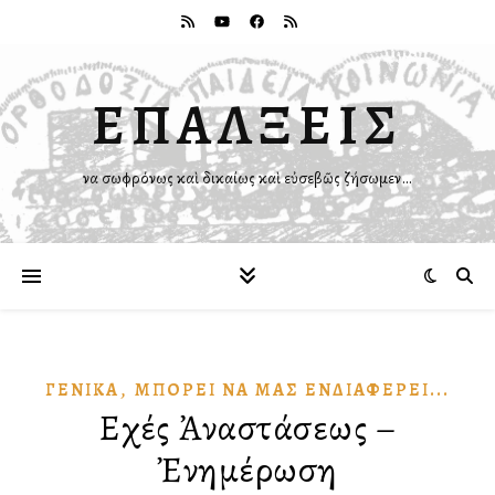
ΕΠΑΛΞΕΙΣ
Ἵνα σωφρόνως καὶ δικαίως καὶ εὐσεβῶς ζήσωμεν…
,
ΓΕΝΙΚΆ
ΜΠΟΡΕΙ͂ ΝᾺ ΜΑ͂Σ ἘΝΔΙΑΦΈΡΕΙ...
Εὐχές Ἀναστάσεως –
Ἐνημέρωση