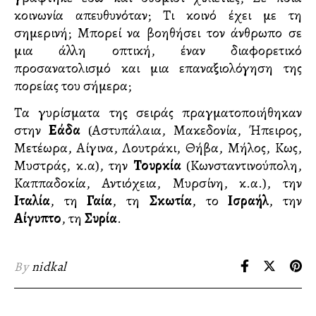
κοινωνία απευθυνόταν; Τι κοινό έχει με τη
σημερινή; Μπορεί να βοηθήσει τον άνθρωπο σε
μια άλλη οπτική, έναν διαφορετικό
προσανατολισμό και μια επαναξιολόγηση της
πορείας του σήμερα;
Τα γυρίσματα της σειράς πραγματοποιήθηκαν
στην
Ελλάδα
(Αστυπάλαια, Μακεδονία, Ήπειρος,
Μετέωρα, Αίγινα, Λουτράκι, Θήβα, Μήλος, Κως,
Μυστράς, κ.α), την
Τουρκία
(Κωνσταντινούπολη,
Καππαδοκία, Αντιόχεια, Μυρσίνη, κ.α.), την
Ιταλία
, τη
Γαλλία
, τη
Σκωτία
, το
Ισραήλ
, την
Αίγυπτο
, τη
Συρία
.
By
nidkal