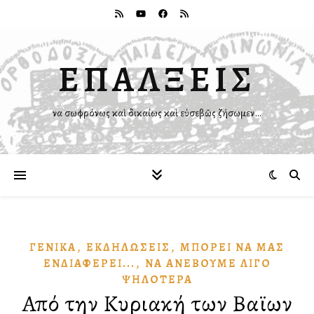
ΕΠΑΛΞΕΙΣ
Ἵνα σωφρόνως καὶ δικαίως καὶ εὐσεβῶς ζήσωμεν…
,
,
ΓΕΝΙΚΆ
ἘΚΔΗΛΏΣΕΙΣ
ΜΠΟΡΕΙ͂ ΝᾺ ΜΑ͂Σ
,
ἘΝΔΙΑΦΈΡΕΙ...
ΝᾺ ἈΝΕΒΟΥ͂ΜΕ ΛΊΓΟ
ΨΗΛΌΤΕΡΑ
Από την Κυριακή των Βαϊων