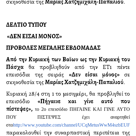
σκηνοθεσία της
Μαρίας Χατζημιχάλη-Παπαλιού
.
ΔΕΛΤΙΟ ΤΥΠΟΥ
«ΔΕΝ ΕΙΣΑΙ ΜΟΝΟΣ»
ΠΡΟΒΟΛΕΣ ΜΕΓΑΛΗΣ ΕΒΔΟΜΑΔΑΣ
Από την Κυριακή των Βαϊων ως την Κυριακή του
Πάσχα
θα προβληθούν από την ΕΤ1 πέντε
επεισόδια της σειράς
«Δεν είσαι μόνος»
σε
σκηνοθεσία της
Μαρίας Χατζημιχάλη-Παπαλιού
.
Κυριακή 28/4 στη 1 το μεσημέρι, θα προβληθεί το
επεισόδιο
«Πήγαινε και γίνε
αυτό που
πίστεψες»,
το 2ο επεισόδιο ΠΗΓΑΙΝΕ ΚΑΙ ΓΙΝΕ ΑΥΤΟ
ΠΟΥ ΠΙΣΤΕΨΕΣ έχει αναρτηθεί
στο
http://www.youtube.com/channel/UCqMetusWwM4szbEUFH
παρακολουθεί την συναρπαστική περιπέτεια της