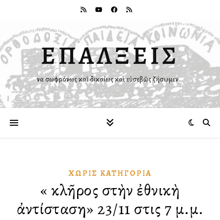
ΕΠΑΛΞΕΙΣ
Ἵνα σωφρόνως καὶ δικαίως καὶ εὐσεβῶς ζήσωμεν…
ΧΩΡΊΣ ΚΑΤΗΓΟΡΊΑ
«Ὁ κλῆρος στὴν ἐθνικὴ
ἀντίσταση» 23/11 στις 7 μ.μ.