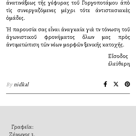
ἀνατινάξεως τῆς γέφυρας τοῦ Γοργοποτάμου ἀπὸ
τὶς συνεργαζόμενες μέχρι τότε ἀντιστασιακὲς
ὁμάδες.
Ἡ παρουσία σας εἶναι ἀναγκαία γιὰ τὴν τόνωση τοῦ
ἀγωνιστικοῦ φρονήματος ὅλων μας πρὸς
ἀντιμετώπιση τῶν νέων μορφῶν ξενικῆς κατοχῆς.
Εἴσοδος
ἐλεύθερη.
By
nidkal
Γραφεῖα:
Ζήνωνος 3,