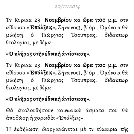
20/11/2014
Τὴν Κυριακὴ
23
Νοεμβρίου
καὶ
ὥρα
7:00
μ
.
μ
.
στὴν
αἴθουσα
«
Ἐπάλξεις
»,
Ζήνωνος3, β’ ὄρ., Ὁμόνοια θὰ
μιλήσῃ ὁ Γεώργιος Τσούπρας, διδάκτωρ
θεολογίας, μὲ θέμα:
«Ὁ κλῆρος στὴν ἐθνικὴ ἀντίσταση».
Τὴν Κυριακὴ
23
Νοεμβρίου
καὶ
ὥρα
7:00
μ
.
μ
.
στὴν
αἴθουσα
«
Ἐπάλξεις
»,
Ζήνωνος3, β’ ὄρ., Ὁμόνοια θὰ
μιλήσῃ ὁ Γεώργιος Τσούπρας, διδάκτωρ
θεολογίας, μὲ θέμα:
«Ὁ κλῆρος στὴν ἐθνικὴ ἀντίσταση».
Θὰ ἀκολουθήσουν κοινωνικὰ ἄσματα ποὺ θὰ
ἀποδώσῃ ἡ χορωδία «Ἐπάλξεις».
Ἡ ἐκδήλωση διοργανώνεται μὲ τὴν εὐκαιρία τῆς