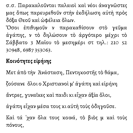
σ.σ. Παρακαλοῦνται παλαιοὶ καὶ νέοι ἀναγνῶστες
μας ὅπως παρευρεθοῦν στὴν ἐκδήλωση αὐτὴ πρὸς
δόξα Θεοῦ καὶ ὠφέλεια ὅλων.
Ὅσοι ἐπιθυμοῦν νὰ παρακαθίσουν στὸ γεῦμα
ἀγάπης, νὰ τὸ δηλώσουν τὸ ἀργότερο μέχρι τὸ
Σάββατο 3 Μαΐου τὸ μεσημέρι στὰ τηλ.: 210 52
30948, 6987 353063.
Κοινότητες εἰρήνης
Μετὰ ἀπὸ τὴν Ἀνάσταση, Πεντηκοστῆς τὸ θάμα,
ζούσανε ὅλοι ο Χριστιανοὶ μ’ ἀγάπη καὶ εἰρήνη
ἄντρες, γυναῖκες καὶ παιδιὰ κι εἶχαν ἀξία ὅλοι,
ἀγάπη εἶχαν μέσα τους κι αὐτὴ τοὺς ὁδηγοῦσε.
Καὶ τά ᾽χαν ὅλα τους κοινά, τὸ βιὸς μὰ καὶ τοὺς
πόνους,