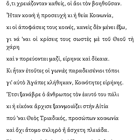
ὅ,τι χρειάζονταν καθείς, οἱ ἄλλοι τὸν βοηθοῦσαν.
Ἦταν κοινὴ ἡ προσευχὴ κι ἡ θεία Κοινωνία,
κι οἱ ἀποφάσεις τους κοινές, κανεὶς δὲν μένει ἔξω,
γιὰ νά ’ναι οἱ κρίσεις τους σωστὲς μὲ τοῦ Θεοῦ τὴ
χάρη
καὶ νὰ πορεύονται μαζί, εἰρηνικὰ καὶ δίκαια.
Κι ἦταν ἐτοῦτες οἱ γωνιὲς παραδεισένιοι τόποι
γι’ αὐτὸ Ἀγάπες κλήθηκαν, Κοινότητες εἰρήνης.
Ἔτσι ξανάβρε ὁ ἄνθρωπος τὸν ἑαυτό του πάλι
κι ἡ εἰκόνα ἄρχισε ξανὰνὰμοιάζει στὴν Αἰτία
πού ’ναι Θεὸς Τριαδικός, προσώπων κοινωνία
καὶ ὄχι ἄτομο σκληρὸ ἢ ἄσχετη πλειάδα.