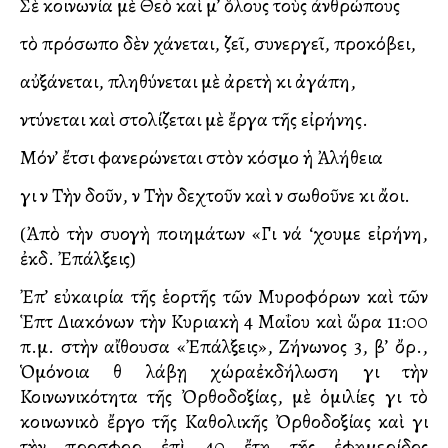
Σὲ κοινωνία μὲ Θεὸ καὶ μ’ ὅλους τοὺς ἀνθρώπους
τὸ πρόσωπο δὲν χάνεται, ζεῖ, συνεργεῖ, προκόβει,
αὐξάνεται, πληθύνεται μὲ ἀρετὴ κι ἀγάπη,
ντύνεται καὶ στολίζεται μὲ ἔργα τῆς εἰρήνης.
Μόν’ ἔτσι φανερώνεται στὸν κόσμο ἡ Ἀλήθεια
γιὰ νὰ Τὴν δοῦν, νὰ Τὴν δεχτοῦν καὶ νὰ σωθοῦνε κι ἄλλοι.
(Ἀπὸ τὴν συλλογὴ ποιημάτων «Γιὰ νά ‘χουμε εἰρήνη,
ἐκδ. Ἐπάλξεις)
Ἐπ’ εὐκαιρία τῆς ἑορτῆς τῶν Μυροφόρων καὶ τῶν
Ἑπτὰ Διακόνων τὴν Κυριακὴ 4 Μαΐου καὶ ὥρα 11:00
π.μ. στὴν αἴθουσα «Ἐπάλξεις», Ζήνωνος 3, β’ ὄρ.,
Ὁμόνοια θὰ λάβῃ χώραἐκδήλωση γιὰ τὴν
Κοινωνικότητα τῆς Ὀρθοδοξίας, μὲ ὁμιλίες γιὰ τὸ
κοινωνικὸ ἔργο τῆς Καθολικῆς Ὀρθοδοξίας καὶ γιὰ
τὴν προσφορὰ ἐπὶ 40 ἔτη τῆς ἐφημερίδος