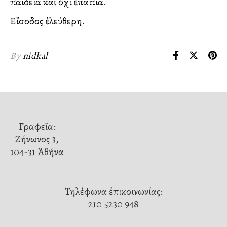
παιδεία καὶ ὄχι ἐπαιτία.
Εἴσοδος ἐλεύθερη.
By
nidkal
Γραφεῖα:
Ζήνωνος 3,
104-31 Ἀθήνα
Τηλέφωνα ἐπικοινωνίας:
210 5230 948