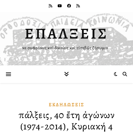
ΕΠΑΛΞΕΙΣ
Ἵνα σωφρόνως καὶ δικαίως καὶ εὐσεβῶς ζήσωμεν…
ἘΚΔΗΛΏΣΕΙΣ
Ἐπάλξεις, 40 ἔτη ἀγώνων
(1974-2014), Κυριακή 4