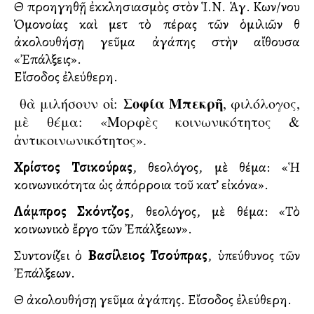
Θὰ προηγηθῇ ἐκκλησιασμὸς στὸν Ἱ.Ν. Ἁγ. Κων/νου
Ὁμονοίας καὶ μετὰ τὸ πέρας τῶν ὁμιλιῶν θὰ
ἀκολουθήσῃ γεῦμα ἀγάπης στὴν αἴθουσα
«Ἐπάλξεις».
Εἴσοδος ἐλεύθερη.
Σοφία Μπεκρῆ
θὰ μιλήσουν οἱ:
, φιλόλογος,
μὲ θέμα: «Μορφὲς κοινωνικότητος &
ἀντικοινωνικότητος».
Χρίστος Τσικούρας
, θεολόγος, μὲ θέμα: «Ἡ
κοινωνικότητα ὡς ἀπόρροια τοῦ κατ’ εἰκόνα».
Λάμπρος Σκόντζος
, θεολόγος, μὲ θέμα: «Τὸ
κοινωνικὸ ἔργο τῶν Ἐπάλξεων».
Συντονίζει ὁ
Βασίλειος Τσούπρας
, ὑπεύθυνος τῶν
Ἐπάλξεων.
Θὰ ἀκολουθήσῃ γεῦμα ἀγάπης. Εἴσοδος ἐλεύθερη.