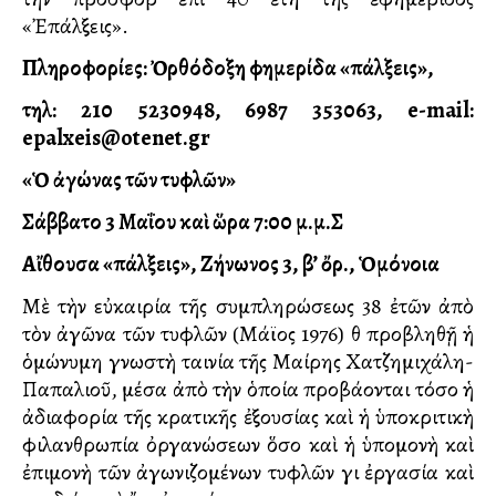
«Ἐπάλξεις».
Πληροφορίες: Ὀρθόδοξη Ἐφημερίδα «Ἐπάλξεις»,
τηλ: 210 5230948, 6987 353063, e-mail:
epalxeis@otenet.gr
«Ὁ ἀγώνας τῶν τυφλῶν»
Σάββατο 3 Μαΐου καὶ ὥρα 7:00 μ.μ.Σ
Αἴθουσα «Ἐπάλξεις», Ζήνωνος 3, β’ ὄρ., Ὁμόνοια
Μὲ τὴν εὐκαιρία τῆς συμπληρώσεως 38 ἐτῶν ἀπὸ
τὸν ἀγῶνα τῶν τυφλῶν (Μάϊος 1976) θὰ προβληθῇ ἡ
ὁμώνυμη γνωστὴ ταινία τῆς Μαίρης Χατζημιχάλη-
Παπαλιοῦ, μέσα ἀπὸ τὴν ὁποία προβάλλονται τόσο ἡ
ἀδιαφορία τῆς κρατικῆς ἐξουσίας καὶ ἡ ὑποκριτικὴ
φιλανθρωπία ὀργανώσεων ὅσο καὶ ἡ ὑπομονὴ καὶ
ἐπιμονὴ τῶν ἀγωνιζομένων τυφλῶν γιὰ ἐργασία καὶ