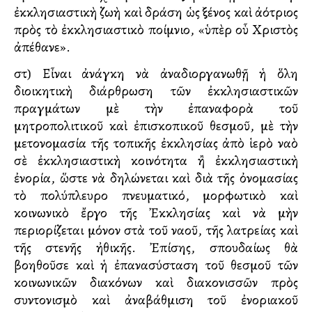
ἐκκλησιαστικὴ ζωὴ καὶ δράση ὡς ξένος καὶ ἀλλότριος
πρὸς τὸ ἐκκλησιαστικὸ ποίμνιο, «ὑπὲρ οὗ Χριστὸς
ἀπέθανε».
στ) Εἶναι ἀνάγκη νὰ ἀναδιοργανωθῇ ἡ ὅλη
διοικητικὴ διάρθρωση τῶν ἐκκλησιαστικῶν
πραγμάτων μὲ τὴν ἐπαναφορὰ τοῦ
μητροπολιτικοῦ καὶ ἐπισκοπικοῦ θεσμοῦ, μὲ τὴν
μετονομασία τῆς τοπικῆς ἐκκλησίας ἀπὸ ἱερὸ ναὸ
σὲ ἐκκλησιαστικὴ κοινότητα ἢ ἐκκλησιαστικὴ
ἐνορία, ὥστε νὰ δηλώνεται καὶ διὰ τῆς ὀνομασίας
τὸ πολύπλευρο πνευματικό, μορφωτικὸ καὶ
κοινωνικὸ ἔργο τῆς Ἐκκλησίας καὶ νὰ μὴν
περιορίζεται μόνον στὰ τοῦ ναοῦ, τῆς λατρείας καὶ
τῆς στενῆς ἠθικῆς. Ἐπίσης, σπουδαίως θὰ
βοηθοῦσε καὶ ἡ ἐπανασύσταση τοῦ θεσμοῦ τῶν
κοινωνικῶν διακόνων καὶ διακονισσῶν πρὸς
συντονισμὸ καὶ ἀναβάθμιση τοῦ ἐνοριακοῦ