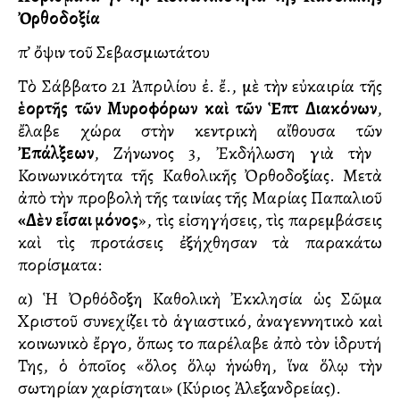
Ὀρθοδοξία
Ὑπ’ ὄψιν τοῦ Σεβασμιωτάτου
Τὸ Σάββατο 21 Ἀπριλίου ἐ. ἔ., μὲ τὴν εὐκαιρία τῆς
ἑορτῆς τῶν Μυροφόρων καὶ τῶν Ἑπτὰ Διακόνων
,
ἔλαβε χώρα στὴν κεντρικὴ αἴθουσα τῶν
Ἐπάλξεων
, Ζήνωνος 3, Ἐκδήλωση γιὰ τὴν
Κοινωνικότητα τῆς Καθολικῆς Ὀρθοδοξίας. Μετὰ
ἀπὸ τὴν προβολὴ τῆς ταινίας τῆς Μαρίας Παπαλιοῦ
«Δὲν εἶσαι μόνος
», τὶς εἰσηγήσεις, τὶς παρεμβάσεις
καὶ τὶς προτάσεις ἐξήχθησαν τὰ παρακάτω
πορίσματα:
α) Ἡ Ὀρθόδοξη Καθολικὴ Ἐκκλησία ὡς Σῶμα
Χριστοῦ συνεχίζει τὸ ἁγιαστικό, ἀναγεννητικὸ καὶ
κοινωνικὸ ἔργο, ὅπως το παρέλαβε ἀπὸ τὸν ἱδρυτή
Της, ὁ ὁποῖος «ὅλος ὅλῳ ἡνώθη, ἵνα ὅλῳ τὴν
σωτηρίαν χαρίσηται» (Κύριλλος Ἀλεξανδρείας).