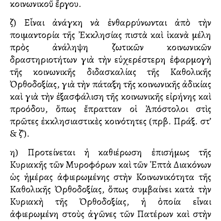
κοινωνικοῦ ἔργου.
ζ) Εἶναι ἀνάγκη νὰ ἐνθαρρύνωνται ἀπὸ τὴν
ποιμαντορία τῆς Ἐκκλησίας πιστὰ καὶ ἱκανὰ μέλη
πρὸς ἀνάληψη ζωτικῶν κοινωνικῶν
δραστηριοτήτων γιὰ τὴν εὐχερέστερη ἐφαρμογὴ
τῆς κοινωνικῆς διδασκαλίας τῆς Καθολικῆς
Ὀρθοδοξίας, γιὰ τὴν πάταξη τῆς κοινωνικῆς ἀδικίας
καὶ γιὰ τὴν ἐξασφάλιση τῆς κοινωνικῆς εἰρήνης καὶ
προόδου, ὅπως ἔπρατταν οἱ Ἀπόστολοι στὶς
πρῶτες ἐκκλησιαστικὲς κοινότητες (πρβ. Πράξ. στ’
& ζ’).
η) Προτείνεται ἡ καθιέρωση ἐπισήμως τῆς
Κυριακῆς τῶν Μυροφόρων καὶ τῶν Ἑπτὰ Διακόνων
ὡς ἡμέρας ἀφιερωμένης στὴν Κοινωνικότητα τῆς
Καθολικῆς Ὀρθοδοξίας, ὅπως συμβαίνει κατὰ τὴν
Κυριακὴ τῆς Ὀρθοδοξίας, ἡ ὁποία εἶναι
ἀφιερωμένη στοὺς ἀγῶνες τῶν Πατέρων καὶ στὴν