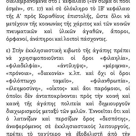
διαλαμβανόμενα στὸ Ι’ κεφάλαιο («ἕν σῶμα οἱ πολλοὶ
ἐσμέν», στ. 17) καὶ σὲ ὁλόκληρο τὸ ΙΒ’ κεφάλαιο
τῆς Α’ πρὸς Κορινθίους ἐπιστολῆς, ὥστε ὅλοι νὰ
μετέχουν τῆς κοινωνίας τῆς χάριτος καὶ τῶν κοινῶν
πνευματικῶν καὶ ὑλικῶν ἀγαθῶν, ἄποροι,
ὀρφανοί, ἀνάπηροι καὶ λοιποὶ πάσχοντες.
ε) Στὴν ἐκκλησιαστικὴ κιβωτὸ τῆς ἀγάπης πρέπει
νὰ χρησιμοποιοῦνται οἱ ὅροι «φιλαλληλία»,
«φιλαδελφία», «ἀντίληψις», «μέριμνα»,
«πρόνοια», «διακονία» κ.λπ. καὶ ὄχι οἱ ὅροι
«φιλόπτωχο ταμεῖο», «φιλανθρωπία»,
«ἐλεημοσύνη», «οἶκτος» καὶ ἄλλοι παρόμοιοι, οἱ
ὁποῖοι δὲν ἀνταποκρίνονται πρὸς τὴν κοινὴ καὶ
καινὴ τῆς ἀγάπης πολιτεία καὶ δημιουργοῦν
διαχωρισμοὺς μεταξύ τῶν μελῶν. Ἐννοεῖται ὅτι καὶ
ὁ λατινίζων καὶ περσίζων ὅρος «δεσπότης»,
ἀναφερόμενος σὲ ἐκκλησιαστικοὺς λειτουργούς,
πρέπει τὸ ταχύτερο νὰ ἐξοβελιστῇ ἀπὸ τὴν