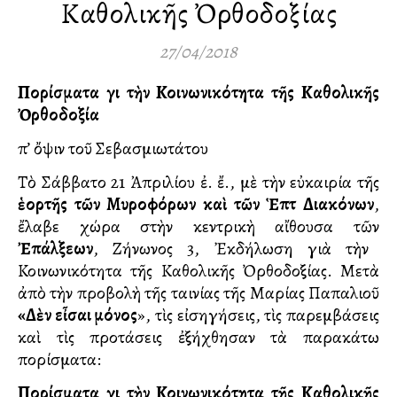
Καθολικῆς Ὀρθοδοξίας
27/04/2018
Πορίσματα γιὰ τὴν Κοινωνικότητα τῆς Καθολικῆς
Ὀρθοδοξία
Ὑπ’ ὄψιν τοῦ Σεβασμιωτάτου
Τὸ Σάββατο 21 Ἀπριλίου ἐ. ἔ., μὲ τὴν εὐκαιρία τῆς
ἑορτῆς τῶν Μυροφόρων καὶ τῶν Ἑπτὰ Διακόνων
,
ἔλαβε χώρα στὴν κεντρικὴ αἴθουσα τῶν
Ἐπάλξεων
, Ζήνωνος 3, Ἐκδήλωση γιὰ τὴν
Κοινωνικότητα τῆς Καθολικῆς Ὀρθοδοξίας. Μετὰ
ἀπὸ τὴν προβολὴ τῆς ταινίας τῆς Μαρίας Παπαλιοῦ
«Δὲν εἶσαι μόνος
», τὶς εἰσηγήσεις, τὶς παρεμβάσεις
καὶ τὶς προτάσεις ἐξήχθησαν τὰ παρακάτω
πορίσματα:
Πορίσματα γιὰ τὴν Κοινωνικότητα τῆς Καθολικῆς