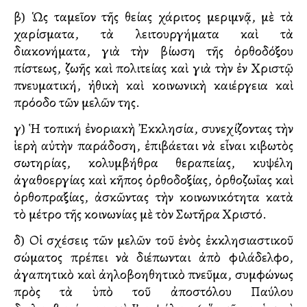
β) Ὡς ταμεῖον τῆς θείας χάριτος μεριμνᾷ, μὲ τὰ
χαρίσματα, τὰ λειτουργήματα καὶ τὰ
διακονήματα, γιὰ τὴν βίωση τῆς ὀρθοδόξου
πίστεως, ζωῆς καὶ πολιτείας καὶ γιὰ τὴν ἐν Χριστῷ
πνευματική, ἠθικὴ καὶ κοινωνικὴ καλλιέργεια καὶ
πρόοδο τῶν μελῶν της.
γ) Ἡ τοπική ἐνοριακὴ Ἐκκλησία, συνεχίζοντας τὴν
ἱερὴ αὐτὴν παράδοση, ἐπιβάλλεται νὰ εἶναι κιβωτὸς
σωτηρίας, κολυμβήθρα θεραπείας, κυψέλη
ἀγαθοεργίας καὶ κῆπος ὀρθοδοξίας, ὀρθοζωΐας καὶ
ὀρθοπραξίας, ἀσκῶντας τὴν κοινωνικότητα κατὰ
τὸ μέτρο τῆς κοινωνίας μὲ τὸν Σωτῆρα Χριστό.
δ) Οἱ σχέσεις τῶν μελῶν τοῦ ἑνὸς ἐκκλησιαστικοῦ
σώματος πρέπει νὰ διέπωνται ἀπὸ φιλάδελφο,
ἀγαπητικὸ καὶ ἀλληλοβοηθητικὸ πνεῦμα, συμφώνως
πρὸς τὰ ὑπὸ τοῦ ἀποστόλου Παύλου