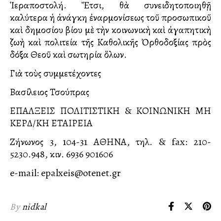
Ἱεραποστολή. Ἔτσι, θὰ συνειδητοποιηθῇ
καλύτερα ἡ ἀνάγκη ἐναρμονίσεως τοῦ προσωπικοῦ
καὶ δημοσίου βίου μὲ τὴν κοινωνικὴ καὶ ἀγαπητικὴ
ζωὴ καὶ πολιτεία τῆς Καθολικῆς Ὀρθοδοξίας πρὸς
δόξα Θεοῦ καὶ σωτηρία ὅλων.
Γιὰ τοὺς συμμετέχοντες
Βασίλειος Τσούπρας
ΕΠΑΛΞΕΙΣ ΠΟΛΙΤΙΣΤΙΚΗ & ΚΟΙΝΩΝΙΚΗ ΜΗ
ΚΕΡΔ/ΚΗ ΕΤΑΙΡΕΙΑ
Ζήνωνος 3, 104-31 ΑΘΗΝΑ, τηλ. & fax: 210-
5230.948, κιν. 6936 901606
e-mail: epalxeis@otenet.gr
By
nidkal