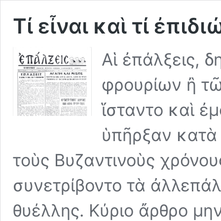
Τί εἶναι καὶ τί ἐπιδ
Αἱ ἐπάλξεις, δ
φρουρίων ἢ τῶ
ἵσταντο καὶ ἐμ
ὑπῆρξαν κατὰ 
τοὺς Βυζαντινοὺς χρόνου
συνετρίβοντο τὰ ἀλλεπάλ
θυέλλης. Κύριο ἄρθρο μην